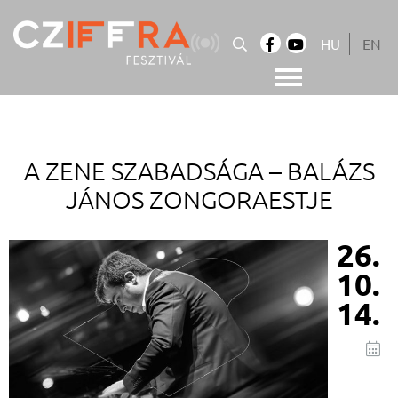
Skip
to
HU
EN
content
Cziffra György Fesztivál
Cziffra Fesztivál
A ZENE SZABADSÁGA –
BALÁZS
JÁNOS ZONGORAESTJE
26.
10.
14.