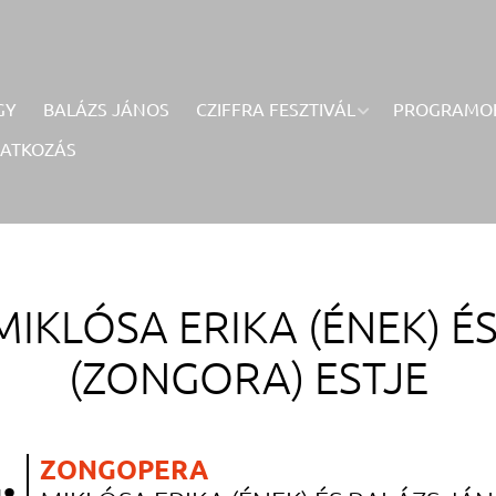
GY
BALÁZS JÁNOS
CZIFFRA FESZTIVÁL
PROGRAMO
RATKOZÁS
MIKLÓSA ERIKA (ÉNEK) É
(ZONGORA) ESTJE
.
ZONGOPERA