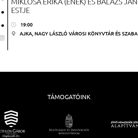
MIKLÓSA ERIKA (ÉNEK) ÉS BALÁZS J
.
ESTJE
.
19:00
AJKA, NAGY LÁSZLÓ VÁROSI KÖNYVTÁR ÉS SZAB
TÁMOGATÓINK