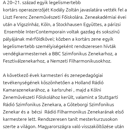
A 20–21. század egyik legelismertebb
kortárs operaszerzőjét Kodály Zoltán javaslatára vették fel a
Liszt Ferenc Zeneművészeti Főiskolára. Zeneakadémiai évei
után a Vígszínház, Köln, a Stockhausen Együttes, a párizsi
Ensemble InterContemporain voltak gazdag és sokszínű
pályájának mérföldkövei; közben a kortárs zene egyik
legelismertebb személyiségeként rendszeresen hívták
vendégkarmesternek a BBC Szimfonikus Zenekarhoz, a
Fesztiválzenekarhoz, a Nemzeti Filharmonikusokhoz.
A következő évek karmesteri és zenepedagógiai
tevékenységének köszönhetően a Holland Rádió
Kamarazenekarához, a karlsruhei , majd a Kölni
Zeneművészeti Főiskolához került, valamint a Stuttgarti
Rádió Szimfonikus Zenekara, a Göteborgi Szimfonikus
Zenekar és a bécsi Rádió Filharmonikus Zenekarának első
karmestere lett. Rendszeresen tanít mesterkurzusokon
szerte a világon. Magyarországra való visszaköltözése után