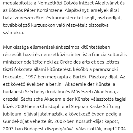
megalapította a Nemzetközi Eötvös Intézet Alapítványt és
az Eötvös Péter Kortárszenei Alapítványt, amelyek által
fiatal zeneszerzőket és karmestereket segít, ösztöndíjat,
továbbképző kurzusokon való részvételt biztosítva
számukra.
Munkássága elismeréseként számos kitüntetésben
részesült hazai és nemzetközi szinten is: a francia kulturális
miniszter odaítélte neki az Ordre des arts et des lettres
tiszti fokozata állami kitüntetést, később a parancsnoki
fokozatot. 1997-ben megkapta a Bartók–Pásztory-díjat. Az
ezt követő években a berlini Akademie der Künste, a
budapesti Széchenyi Irodalmi és Művészeti Akadémia, a
drezdai Sächsische Akademie der Künste választotta tagjai
közé. 2000-ben a Christoph und Stephan Kaske Stiftung
jubileumi díjával jutalmazták, a következő évben pedig a
Gundel-díjat vehette át. 2002-ben Kossuth-díjat kapott,
2003-ban Budapest díszpolgárává választották, majd 2004-