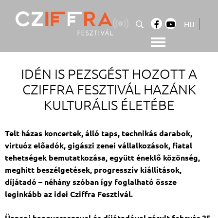
Skip
to
HU
content
Cziffra György Fesztivál
Cziffra Fesztivál
IDÉN IS PEZSGÉST HOZOTT A
CZIFFRA FESZTIVÁL HAZÁNK
KULTURÁLIS ÉLETÉBE
Telt házas koncertek, álló taps, technikás darabok,
virtuóz előadók, gigászi zenei vállalkozások, fiatal
tehetségek bemutatkozása, együtt éneklő közönség,
meghitt beszélgetések, progresszív kiállítások,
díjátadó – néhány szóban így foglalható össze
leginkább az idei Cziffra Fesztivál.
Ünnepi hangversennyel és díjátadóval zárult február 25-