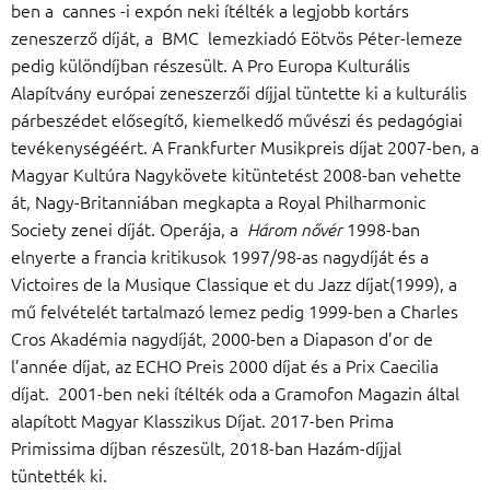
ben a cannes -i expón neki ítélték a legjobb kortárs
zeneszerző díját, a BMC lemezkiadó Eötvös Péter-lemeze
pedig különdíjban részesült. A Pro Europa Kulturális
Alapítvány európai zeneszerzői díjjal tüntette ki a kulturális
párbeszédet elősegítő, kiemelkedő művészi és pedagógiai
tevékenységéért. A Frankfurter Musikpreis díjat 2007-ben, a
Magyar Kultúra Nagykövete kitüntetést 2008-ban vehette
át, Nagy-Britanniában megkapta a Royal Philharmonic
Society zenei díját. Operája, a
1998-ban
Három nővér
elnyerte a francia kritikusok 1997/98-as nagydíját és a
Victoires de la Musique Classique et du Jazz díjat(1999), a
mű felvételét tartalmazó lemez pedig 1999-ben a Charles
Cros Akadémia nagydíját, 2000-ben a Diapason d’or de
l’année díjat, az ECHO Preis 2000 díjat és a Prix Caecilia
díjat. 2001-ben neki ítélték oda a Gramofon Magazin által
alapított Magyar Klasszikus Díjat. 2017-ben Prima
Primissima díjban részesült, 2018-ban Hazám-díjjal
tüntették ki.