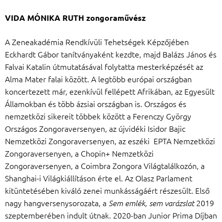
VIDA MÓNIKA RUTH zongoraművész
A Zeneakadémia Rendkívüli Tehetségek Képzőjében
Eckhardt Gábor tanítványaként kezdte, majd Balázs János és
Falvai Katalin útmutatásával folytatta mesterképzését az
Alma Mater falai között. A legtöbb európai országban
koncertezett már, ezenkívül fellépett Afrikában, az Egyesült
Államokban és több ázsiai országban is. Országos és
nemzetközi sikereit többek között a Ferenczy György
Országos Zongoraversenyen, az újvidéki Isidor Bajic
Nemzetközi Zongoraversenyen, az eszéki EPTA Nemzetközi
Zongoraversenyen, a Chopin+ Nemzetközi
Zongoraversenyen, a Coimbra Zongora Világtalálkozón, a
Shanghai-i Világkiállításon érte el. Az Olasz Parlament
kitüntetésében kiváló zenei munkásságáért részesült. Első
nagy hangversenysorozata, a
2019
Sem emlék, sem varázslat
szeptemberében indult útnak. 2020-ban Junior Prima Díjban