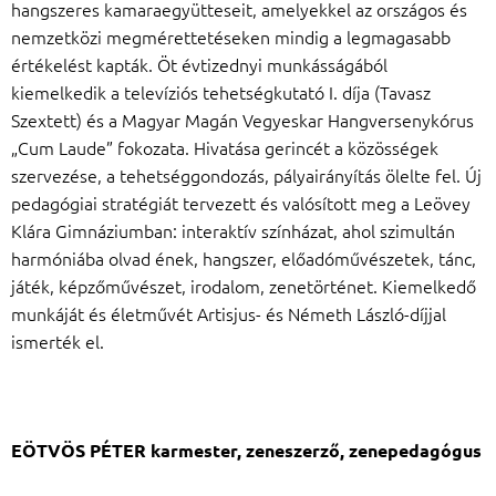
hangszeres kamaraegyütteseit, amelyekkel az országos és
nemzetközi megmérettetéseken mindig a legmagasabb
értékelést kapták. Öt évtizednyi munkásságából
kiemelkedik a televíziós tehetségkutató I. díja (Tavasz
Szextett) és a Magyar Magán Vegyeskar Hangversenykórus
„Cum Laude” fokozata. Hivatása gerincét a közösségek
szervezése, a tehetséggondozás, pályairányítás ölelte fel. Új
pedagógiai stratégiát tervezett és valósított meg a Leövey
Klára Gimnáziumban: interaktív színházat, ahol szimultán
harmóniába olvad ének, hangszer, előadóművészetek, tánc,
játék, képzőművészet, irodalom, zenetörténet. Kiemelkedő
munkáját és életművét Artisjus- és Németh László-díjjal
ismerték el.
EÖTVÖS PÉTER karmester, zeneszerző, zenepedagógus