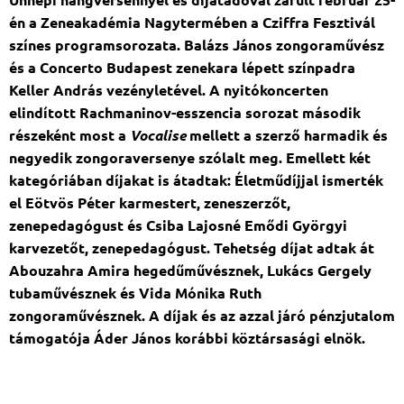
én a Zeneakadémia Nagytermében a Cziffra Fesztivál
színes programsorozata. Balázs János zongoraművész
és a Concerto Budapest zenekara lépett színpadra
Keller András vezényletével. A nyitókoncerten
elindított Rachmaninov-esszencia sorozat második
részeként most a
Vocalise
mellett a szerző harmadik és
negyedik zongoraversenye szólalt meg. Emellett két
kategóriában díjakat is átadtak: Életműdíjjal ismerték
el Eötvös Péter karmestert, zeneszerzőt,
zenepedagógust és Csiba Lajosné Emődi Györgyi
karvezetőt, zenepedagógust. Tehetség díjat adtak át
Abouzahra Amira hegedűművésznek, Lukács Gergely
tubaművésznek és Vida Mónika Ruth
zongoraművésznek. A díjak és az azzal járó pénzjutalom
támogatója Áder János korábbi köztársasági elnök.