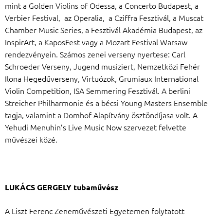
mint a Golden Violins of Odessa, a Concerto Budapest, a
Verbier Festival, az Operalia, a Cziffra Fesztivál, a Muscat
Chamber Music Series, a Fesztivál Akadémia Budapest, az
InspirArt, a KaposFest vagy a Mozart Festival Warsaw
rendezvényein. Számos zenei verseny nyertese: Carl
Schroeder Verseny, Jugend musiziert, Nemzetközi Fehér
Ilona Hegedűverseny, Virtuózok, Grumiaux International
Violin Competition, ISA Semmering Fesztivál. A berlini
Streicher Philharmonie és a bécsi Young Masters Ensemble
tagja, valamint a Domhof Alapítvány ösztöndíjasa volt. A
Yehudi Menuhin’s Live Music Now szervezet felvette
művészei közé.
LUKÁCS GERGELY tubaművész
A Liszt Ferenc Zeneművészeti Egyetemen folytatott