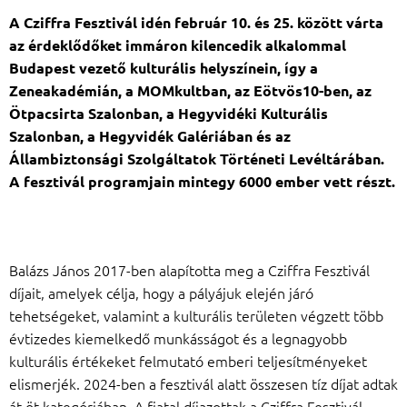
A Cziffra Fesztivál idén február 10. és 25. között várta
az érdeklődőket immáron kilencedik alkalommal
Budapest vezető kulturális helyszínein, így a
Zeneakadémián, a MOMkultban, az Eötvös10-ben, az
Ötpacsirta Szalonban, a Hegyvidéki Kulturális
Szalonban, a Hegyvidék Galériában és az
Állambiztonsági Szolgáltatok Történeti Levéltárában.
A fesztivál programjain mintegy 6000 ember vett részt.
Balázs János 2017-ben alapította meg a Cziffra Fesztivál
díjait, amelyek célja, hogy a pályájuk elején járó
tehetségeket, valamint a kulturális területen végzett több
évtizedes kiemelkedő munkásságot és a legnagyobb
kulturális értékeket felmutató emberi teljesítményeket
elismerjék. 2024-ben a fesztivál alatt összesen tíz díjat adtak
át öt kategóriában. A fiatal díjazottak a Cziffra Fesztivál