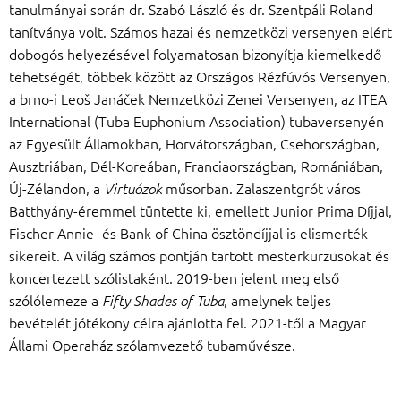
tanulmányai során dr. Szabó László és dr. Szentpáli Roland
tanítványa volt. Számos hazai és nemzetközi versenyen elért
dobogós helyezésével folyamatosan bizonyítja kiemelkedő
tehetségét, többek között az Országos Rézfúvós Versenyen,
a brno-i Leoš Janáček Nemzetközi Zenei Versenyen, az ITEA
International (Tuba Euphonium Association) tubaversenyén
az Egyesült Államokban, Horvátországban, Csehországban,
Ausztriában, Dél-Koreában, Franciaországban, Romániában,
Új-Zélandon, a
műsorban. Zalaszentgrót város
Virtuózok
Batthyány-éremmel tüntette ki, emellett Junior Prima Díjjal,
Fischer Annie- és Bank of China ösztöndíjjal is elismerték
sikereit. A világ számos pontján tartott mesterkurzusokat és
koncertezett szólistaként. 2019-ben jelent meg első
szólólemeze a
, amelynek teljes
Fifty Shades of Tuba
bevételét jótékony célra ajánlotta fel. 2021-től a Magyar
Állami Operaház szólamvezető tubaművésze.