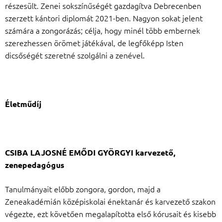
részesült. Zenei sokszínűségét gazdagítva Debrecenben
szerzett kántori diplomát 2021-ben. Nagyon sokat jelent
számára a zongorázás; célja, hogy minél több embernek
szerezhessen örömet játékával, de legfőképp Isten
dicsőségét szeretné szolgálni a zenével.
Életműdíj
CSIBA LAJOSNÉ EMŐDI GYÖRGYI karvezető,
zenepedagógus
Tanulmányait előbb zongora, gordon, majd a
Zeneakadémián középiskolai énektanár és karvezető szakon
végezte, ezt követően megalapította első kórusait és kisebb