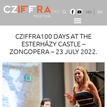
Skip
to
HU
EN
content
Cziffra György Fesztivál
Cziffra Fesztivál
CZIFFRA100 DAYS AT THE
ESTERHÁZY CASTLE –
ZONGOPERA – 23 JULY 2022.