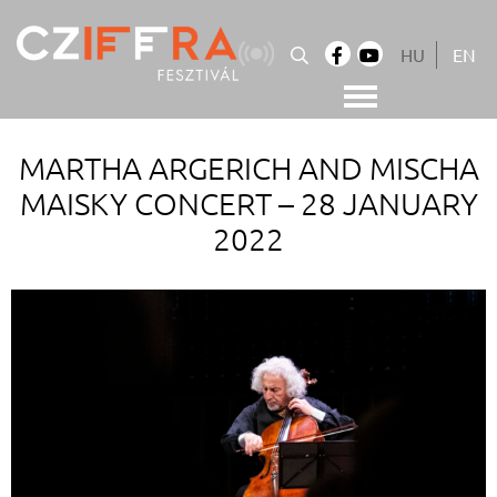
Skip
to
HU
EN
content
Cziffra György Fesztivál
Cziffra Fesztivál
MARTHA ARGERICH AND MISCHA
MAISKY CONCERT – 28 JANUARY
2022