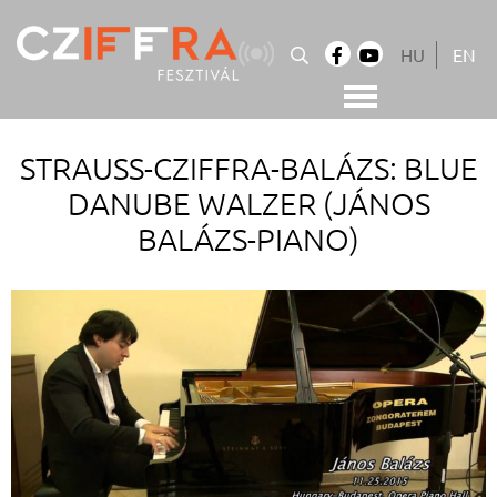
Skip
to
HU
EN
content
Cziffra György Fesztivál
Cziffra Fesztivál
STRAUSS-CZIFFRA-BALÁZS: BLUE
DANUBE WALZER (JÁNOS
BALÁZS-PIANO)