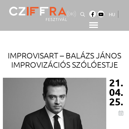
Skip
to
HU
content
Cziffra György Fesztivál
Cziffra Fesztivál
IMPROVISART –
BALÁZS JÁNOS
IMPROVIZÁCIÓS SZÓLÓESTJE
21.
04.
25.