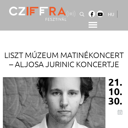
Skip
to
HU
content
Cziffra György Fesztivál
Cziffra Fesztivál
LISZT MÚZEUM MATINÉKONCERT
– ALJOSA JURINIC KONCERTJE
21.
10.
30.