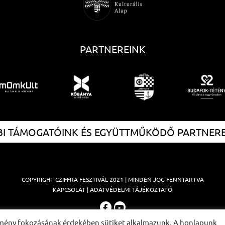
PARTNEREINK
I TÁMOGATÓINK ÉS EGYÜTTMŰKÖDŐ PARTNER
COPYRIGHT
CZIFFRA FESZTIVÁL
2021 | MINDEN JOG FENNTARTVA
KAPCSOLAT
|
ADATVÉDELMI TÁJÉKOZTATÓ
élmény fokozásának érdekében sütiket alkalmazunk. A honlapunk