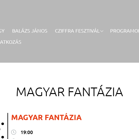
GY
BALÁZS JÁNOS
CZIFFRA FESZTIVÁL
PROGRAMO
RATKOZÁS
MAGYAR FANTÁZIA
.
MAGYAR FANTÁZIA
.
19:00