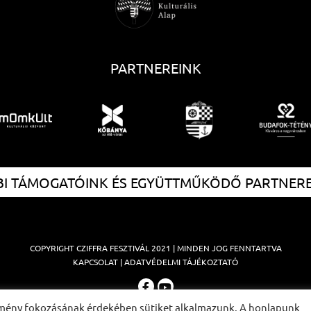
PARTNEREINK
I TÁMOGATÓINK ÉS EGYÜTTMŰKÖDŐ PARTNER
COPYRIGHT
CZIFFRA FESZTIVÁL
2021 | MINDEN JOG FENNTARTVA
KAPCSOLAT
|
ADATVÉDELMI TÁJÉKOZTATÓ
élmény fokozásának érdekében sütiket alkalmazunk. A honlapunk