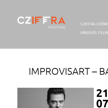
Skip
to
content
CZIFFRA GYÖR
HÍRLEVÉL FELI
Cziffra György Fesztivál
Cziffra Fesztivál
IMPROVISART –
B
21
07