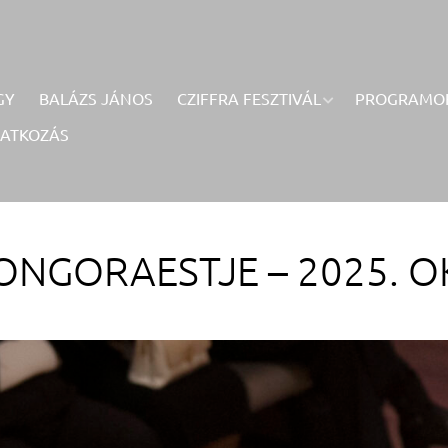
GY
BALÁZS JÁNOS
CZIFFRA FESZTIVÁL
PROGRAMO
RATKOZÁS
ONGORAESTJE – 2025. O