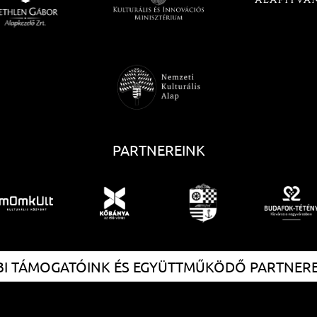
PARTNEREINK
I TÁMOGATÓINK ÉS EGYÜTTMŰKÖDŐ PARTNER