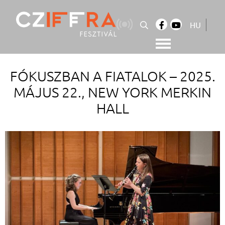
Skip
to
HU
content
Cziffra György Fesztivál
Cziffra Fesztivál
FÓKUSZBAN A FIATALOK – 2025.
MÁJUS 22., NEW YORK MERKIN
HALL