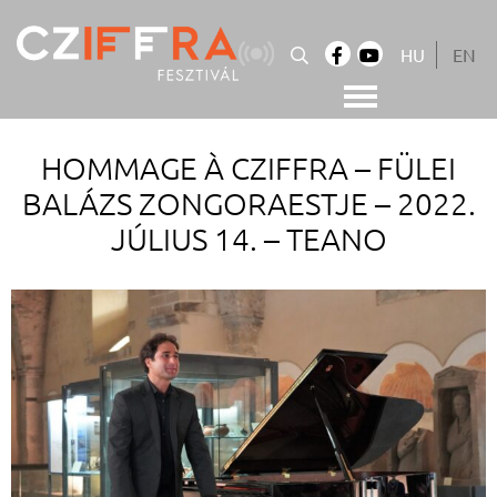
Skip
to
HU
EN
content
Cziffra György Fesztivál
Cziffra Fesztivál
HOMMAGE À CZIFFRA – FÜLEI
BALÁZS ZONGORAESTJE – 2022.
JÚLIUS 14. – TEANO