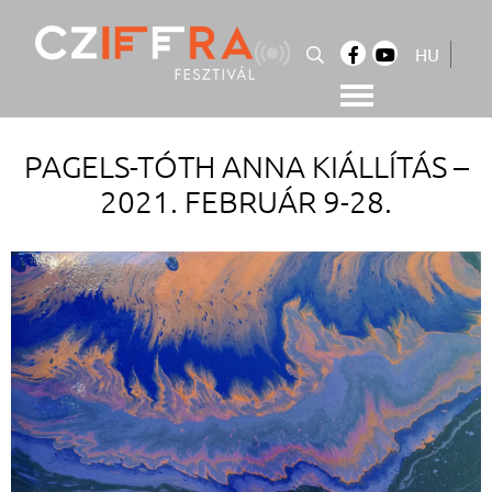
Skip
to
HU
content
Cziffra György Fesztivál
Cziffra Fesztivál
PAGELS-TÓTH ANNA KIÁLLÍTÁS –
2021. FEBRUÁR 9-28.