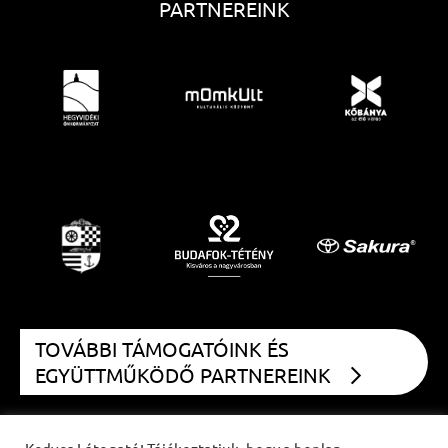
PARTNEREINK
TOVÁBBI TÁMOGATÓINK ÉS
EGYÜTTMŰKÖDŐ PARTNEREINK