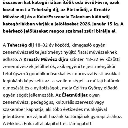
összesen hat kategóriában ítélik oda évről-évre, ezek
közül most a Tehetség díj, az Életműdíj, a Kreatív
Művész díj és a KvintEsszencia Talentum különdíj
kategóriákban várják a jelöléseket 2026. január 15-ig. A
beérkező jelöléseket rangos szakmai zsűri bírálja el.
A
Tehetség díj
18–32 év közötti, kimagasló egyéni
zeneművészeti teljesítményt nyújtó fiatal művészeknek
adható. A
Kreatív Művész díjra
szintén 18–32 év közötti
zeneművészek jelölhetők, akik egyéni teljesítményükön
felül újszerű gondolkodásukkal és improvizatív stílusukkal
leginkább képviselik azt a szellemiséget -a műfaji határok
elmosását és a nyitottságot-, mely Cziffra György előadói
egyéniségét jellemezték. Az
Életműdíjat
olyan
zeneművész, pedagógus, kulturális szervező vagy
szakember kaphatja, aki több évtizedes munkájával
jelentősen hozzájárult hazánk kultúrájának gyarapításához.
A Miklósa Erika által alapított és támogatott