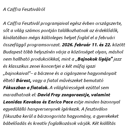
A Cziffra Fesztiválról
A Cziffra Fesztivál programjaival egész évben országszerte,
sőt a világ számos pontján találkozhatnak az érdeklődők,
kínálatában mégis különleges helyet foglal el a februári
összefüggő programsorozat.
2026. február 11. és 22.
között
Budapest több helyszínén várja a közönséget olyan, máshol
nem hallható produkciókkal, mint a „
Bajnokok ligája”
jazz
és klasszikus zenei koncertjei a két műfaj igazi
„bajnokaival”– a bárzene és a cigányzene hagyományait
éltető
Bárest,
vagy a fiatal művészeket bemutató
Fókuszban a fiatalok.
A világhírességek ezúttal sem
maradhatnak el:
David Fray zongoraestje, valamint
Leonidas Kavakos és Enrico Pace
estje minden bizonnyal
egyedülálló hangversenynek ígérkezik. A fesztiválon
fókuszba kerül a bárzongorista hagyomány, a gyerekeket
bábelőadás és kreatív foglalkozások várják. Két kiállítás