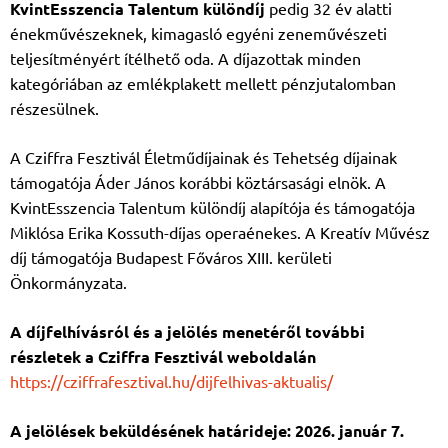
KvintEsszencia Talentum különdíj
pedig 32 év alatti
énekművészeknek, kimagasló egyéni zeneművészeti
teljesítményért ítélhető oda. A díjazottak minden
kategóriában az emlékplakett mellett pénzjutalomban
részesülnek.
A Cziffra Fesztivál Életműdíjainak és Tehetség díjainak
támogatója Áder János korábbi köztársasági elnök. A
KvintEsszencia Talentum különdíj alapítója és támogatója
Miklósa Erika Kossuth-díjas operaénekes. A Kreatív Művész
díj támogatója Budapest Főváros XIII. kerületi
Önkormányzata.
A díjfelhívásról és a jelölés menetéről további
részletek a Cziffra Fesztivál weboldalán
https://cziffrafesztival.hu/dijfelhivas-aktualis/
A jelölések beküldésének határideje: 2026. január 7.