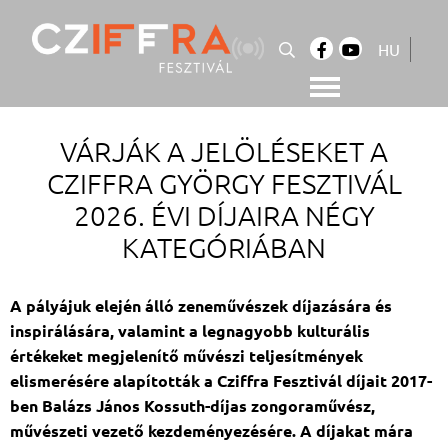
Skip
to
HU
content
Cziffra György Fesztivál
Cziffra Fesztivál
VÁRJÁK A JELÖLÉSEKET A
CZIFFRA GYÖRGY FESZTIVÁL
2026. ÉVI DÍJAIRA NÉGY
KATEGÓRIÁBAN
A pályájuk elején álló zeneművészek díjazására és
inspirálására, valamint a legnagyobb kulturális
értékeket megjelenítő művészi teljesítmények
elismerésére alapították a Cziffra Fesztivál díjait 2017-
ben Balázs János Kossuth-díjas zongoraművész,
művészeti vezető kezdeményezésére. A díjakat mára