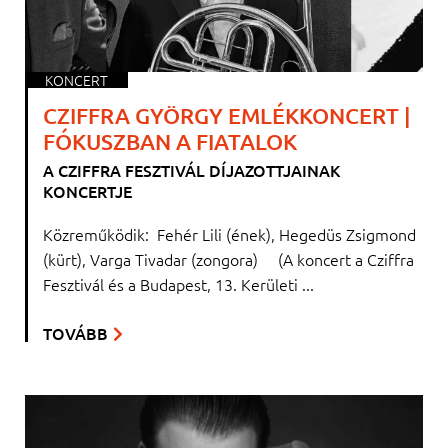
KONCERT
CZIFFRA GYÖRGY EMLÉKKONCERT |
FÓKUSZBAN A FIATALOK
A CZIFFRA FESZTIVÁL DÍJAZOTTJAINAK
KONCERTJE
Közreműködik: Fehér Lili (ének), Hegedüs Zsigmond
(kürt), Varga Tivadar (zongora) (A koncert a Cziffra
Fesztivál és a Budapest, 13. Kerületi ...
TOVÁBB