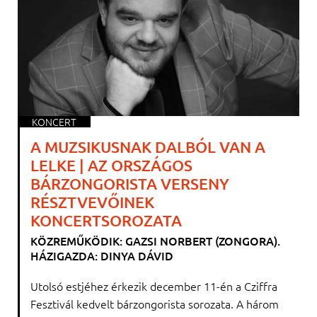
KONCERT
A MUZSIKUSNAK DALBÓL VAN A
LELKE | AZ ORSZÁGOS
BÁRZONGORISTA VERSENY
RÉSZTVEVŐINEK
KONCERTSOROZATA
KÖZREMŰKÖDIK: GAZSI NORBERT (ZONGORA).
HÁZIGAZDA: DINYA DÁVID
Utolsó estjéhez érkezik december 11-én a Cziffra
Fesztivál kedvelt bárzongorista sorozata. A három