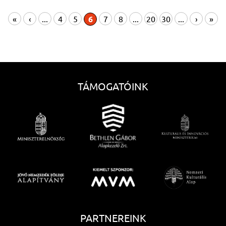
«
‹
...
4
5
6
7
8
...
20
30
...
›
»
TÁMOGATÓINK
PARTNEREINK