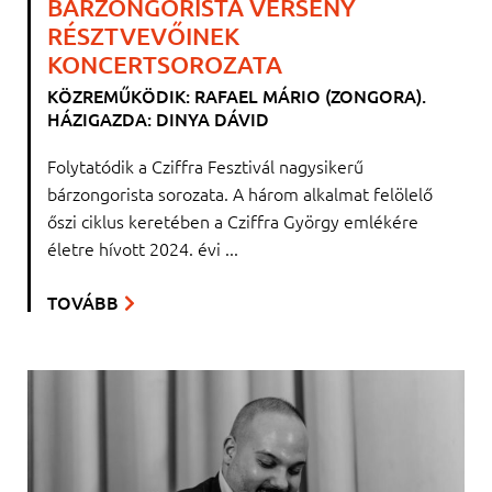
BÁRZONGORISTA VERSENY
RÉSZTVEVŐINEK
KONCERTSOROZATA
KÖZREMŰKÖDIK: RAFAEL MÁRIO (ZONGORA).
HÁZIGAZDA: DINYA DÁVID
Folytatódik a Cziffra Fesztivál nagysikerű
bárzongorista sorozata. A három alkalmat felölelő
őszi ciklus keretében a Cziffra György emlékére
életre hívott 2024. évi ...
TOVÁBB