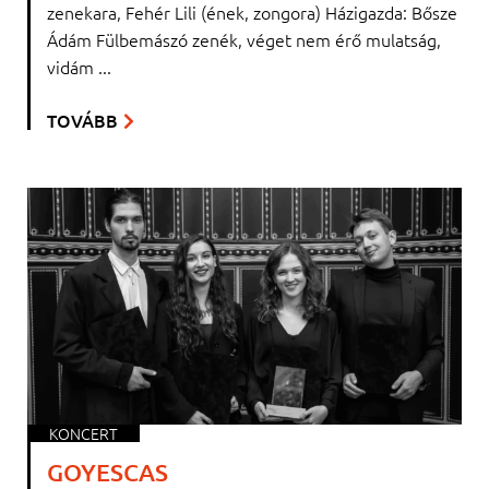
zenekara, Fehér Lili (ének, zongora) Házigazda: Bősze
Ádám Fülbemászó zenék, véget nem érő mulatság,
vidám ...
TOVÁBB
KONCERT
GOYESCAS