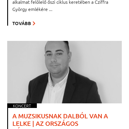
alkalmat felölelő őszi ciklus keretében a Cziffra
György emlékére ...
TOVÁBB
KONCERT
A MUZSIKUSNAK DALBÓL VAN A
LELKE | AZ ORSZÁGOS