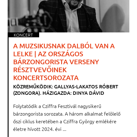
KONCERT
A MUZSIKUSNAK DALBÓL VAN A
LELKE | AZ ORSZÁGOS
BÁRZONGORISTA VERSENY
RÉSZTVEVŐINEK
KONCERTSOROZATA
KÖZREMŰKÖDIK: GALLYAS-LAKATOS RÓBERT
(ZONGORA). HÁZIGAZDA: DINYA DÁVID
Folytatódik a Cziffra Fesztivál nagysikerű
bárzongorista sorozata. A három alkalmat felölelő
őszi ciklus keretében a Cziffra György emlékére
életre hívott 2024. évi ...