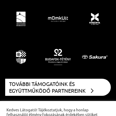
TOVÁBBI TÁMOGATÓINK ÉS
EGYÜTTMŰKÖDŐ PARTNEREINK
Kedves Látogató! Tájékoztatjuk, hogy a honlap
felhasználói élmény fokozásának érdekében sütiket
COPYRIGHT
CZIFFRA FESZTIVÁL
2021 | MINDEN JOG FENNTARTVA