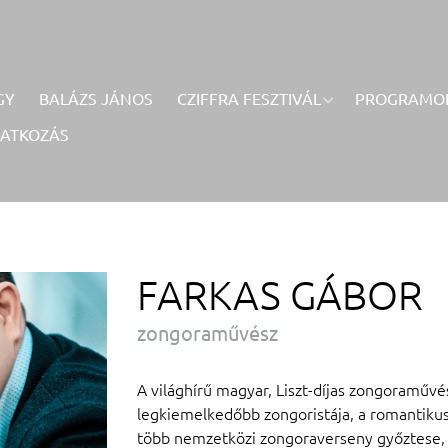
GY
BALÁZS JÁNOS
CZIFFRA FESZTIVÁL
PROGRAMO
RATKOZÁS
FARKAS GÁBOR
zongoraművész
A világhírű magyar, Liszt-díjas zongoraművé
legkiemelkedőbb zongoristája, a romantikus 
több nemzetközi zongoraverseny győztese, és