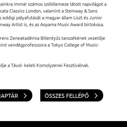
ainkra immár számos szólólemeze látott napvilágot a
ata Classics London, valamint a Steinway & Sons
eddigi pályafutását a magyar állam Liszt és Junior
inway Artist is, és az Aoyama Music Award birtokosa.
Ferenc Zeneakadémia Billentyűs tanszékének vezetője
amint vendégprofesszora a Tokyo College of Music-
e a Távol- keleti Komolyzenei Fesztiválnak.
NAPTÁR
ÖSSZES FELLÉPŐ