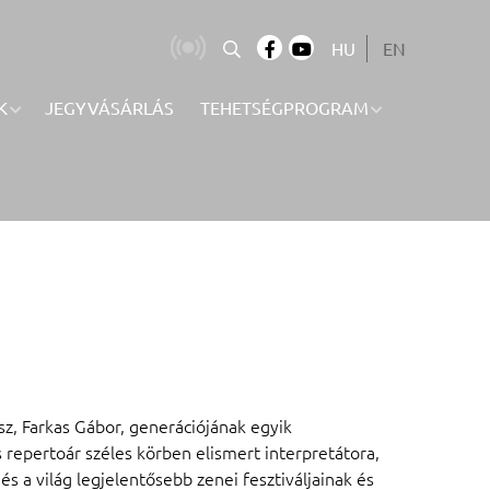
HU
EN
K
JEGYVÁSÁRLÁS
TEHETSÉGPROGRAM
sz, Farkas Gábor, generációjának egyik
repertoár széles körben elismert interpretátora,
 a világ legjelentősebb zenei fesztiváljainak és