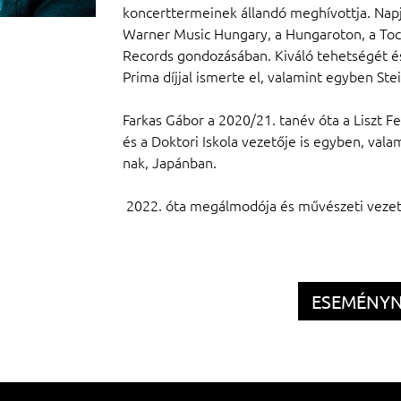
koncerttermeinek állandó meghívottja. Napj
Warner Music Hungary, a Hungaroton, a Tocc
Records gondozásában. Kiváló tehetségét és 
Prima díjjal ismerte el, valamint egyben Ste
Farkas Gábor a 2020/21. tanév óta a Liszt 
és a Doktori Iskola vezetője is egyben, val
nak, Japánban.
óta megálmodója és művészeti vezetőj
ESEMÉNY