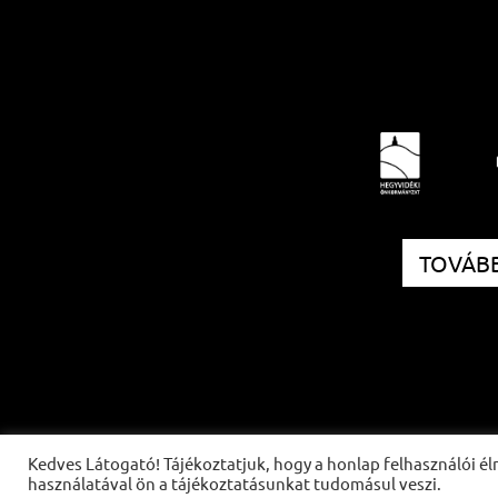
TOVÁBB
Kedves Látogató! Tájékoztatjuk, hogy a honlap felhasználói 
használatával ön a tájékoztatásunkat tudomásul veszi.