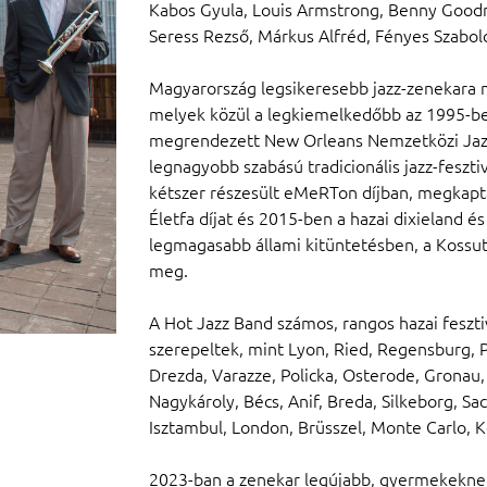
Kabos Gyula, Louis Armstrong, Benny Goodm
Seress Rezső, Márkus Alfréd, Fényes Szabolc
Magyarország legsikeresebb jazz-zenekara n
melyek közül a legkiemelkedőbb az 1995-be
megrendezett New Orleans Nemzetközi Jazz
legnagyobb szabású tradicionális jazz-feszti
kétszer részesült eMeRTon díjban, megkapta 
Életfa díjat és 2015-ben a hazai dixieland é
legmagasabb állami kitüntetésben, a Kossuth
meg.
A Hot Jazz Band számos, rangos hazai feszti
szerepeltek, mint Lyon, Ried, Regensburg, 
Drezda, Varazze, Policka, Osterode, Gronau, H
Nagykároly, Bécs, Anif, Breda, Silkeborg, S
Isztambul, London, Brüsszel, Monte Carlo, K
2023-ban a zenekar legújabb, gyermekeknek