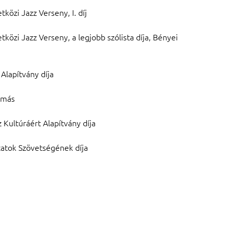
özi Jazz Verseny, I. díj
özi Jazz Verseny, a legjobb szólista díja, Bényei
Alapítvány díja
amás
Kultúráért Alapítvány díja
zatok Szövetségének díja