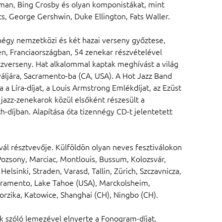
an, Bing Crosby és olyan komponistákat, mint
s, George Gershwin, Duke Ellington, Fats Waller.
égy nemzetközi és két hazai verseny győztese,
n, Franciaországban, 54 zenekar részvételével
verseny. Hat alkalommal kaptak meghívást a világ
váljára, Sacramento-ba (CA, USA). A Hot Jazz Band
a Líra-díjat, a Louis Armstrong Emlékdíjat, az Ezüst
s jazz-zenekarok közül elsőként részesült a
-díjban. Alapítása óta tizennégy CD-t jelentetett
vál résztvevője. Külföldön olyan neves fesztiválokon
Pozsony, Marciac, Montlouis, Bussum, Kolozsvár,
elsinki, Straden, Varasd, Tallin, Zürich, Szczavnicza,
acramento, Lake Tahoe (USA), Marckolsheim,
orzika, Katowice, Shanghai (CH), Ningbo (CH).
 szóló lemezével elnyerte a Fonogram-díjat.