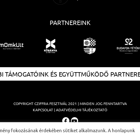
PARTNEREINK
I TÁMOGATÓINK ÉS EGYÜTTMŰKÖDŐ PARTNER
COPYRIGHT
CZIFFRA FESZTIVÁL
2021 | MINDEN JOG FENNTARTVA
KAPCSOLAT
|
ADATVÉDELMI TÁJÉKOZTATÓ
élmény fokozásának érdekében sütiket alkalmazunk. A honlapunk