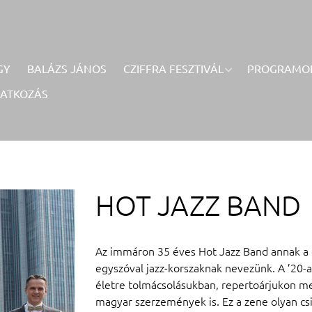
GY
BALÁZS JÁNOS
CZIFFRA FESZTIVÁL
PROGRAMO
RATKOZÁS
HOT JAZZ BAND
Az immáron 35 éves Hot Jazz Band annak a c
egyszóval jazz-korszaknak nevezünk. A ’20-as
életre tolmácsolásukban, repertoárjukon me
magyar szerzemények is. Ez a zene olyan csi