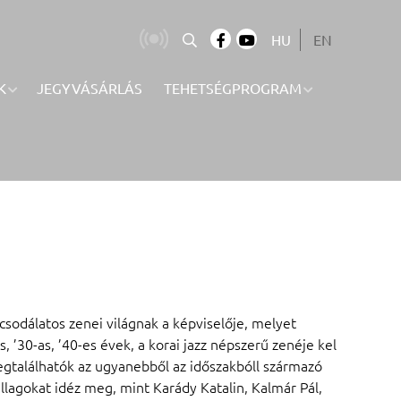
HU
EN
K
JEGYVÁSÁRLÁS
TEHETSÉGPROGRAM
sodálatos zenei világnak a képviselője, melyet
, ’30-as, ’40-es évek, a korai jazz népszerű zenéje kel
gtalálhatók az ugyanebből az időszakbóll származó
llagokat idéz meg, mint Karády Katalin, Kalmár Pál,