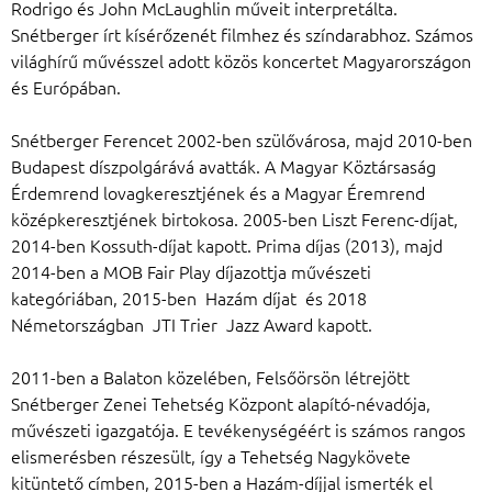
Rodrigo és John McLaughlin műveit interpretálta.
Snétberger írt kísérőzenét filmhez és színdarabhoz. Számos
világhírű művésszel adott közös koncertet Magyarországon
és Európában.
Snétberger Ferencet 2002-ben szülővárosa, majd 2010-ben
Budapest díszpolgárává avatták. A Magyar Köztársaság
Érdemrend lovagkeresztjének és a Magyar Éremrend
középkeresztjének birtokosa. 2005-ben Liszt Ferenc-díjat,
2014-ben Kossuth-díjat kapott. Prima díjas (2013), majd
2014-ben a MOB Fair Play díjazottja művészeti
kategóriában, 2015-ben Hazám díjat és 2018
Németországban JTI Trier Jazz Award kapott.
2011-ben a Balaton közelében, Felsőörsön létrejött
Snétberger Zenei Tehetség Központ alapító-névadója,
művészeti igazgatója. E tevékenységéért is számos rangos
elismerésben részesült, így a Tehetség Nagykövete
kitüntető címben, 2015-ben a Hazám-díjjal ismerték el