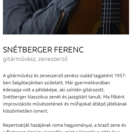
SNÉTBERGER FERENC
gitárművész, zeneszerző
A gitárművész és zeneszerző zenész család tagjaként 1957-
ben Salgótarjánban született. Már gyermekkorában
édesapja volt a példaképe, aki szintén gitározott.
Snétberger klasszikus zenét és jazzgitárt tanult. Ma főként
improvizációs művészetének és műfajokat átlépő játékának
köszönhetően ismert.
Repertoárját hazájának roma hagyományai, a brazil zene és
a flamenco éppúgy inspirálja, mint a klasszikus gitár és a