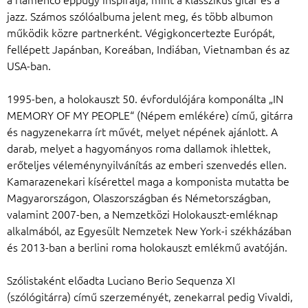
jazz. Számos szólóalbuma jelent meg, és több albumon
működik közre partnerként. Végigkoncertezte Európát,
fellépett Japánban, Koreában, Indiában, Vietnamban és az
USA-ban.
1995-ben, a holokauszt 50. évfordulójára komponálta „IN
MEMORY OF MY PEOPLE“ (Népem emlékére) című, gitárra
és nagyzenekarra írt művét, melyet népének ajánlott. A
darab, melyet a hagyományos roma dallamok ihlettek,
erőteljes véleménynyilvánítás az emberi szenvedés ellen.
Kamarazenekari kísérettel maga a komponista mutatta be
Magyarországon, Olaszországban és Németországban,
valamint 2007-ben, a Nemzetközi Holokauszt-emléknap
alkalmából, az Egyesült Nemzetek New York-i székházában
és 2013-ban a berlini roma holokauszt emlékmű avatóján.
Szólistaként előadta Luciano Berio Sequenza XI
(szólógitárra) című szerzeményét, zenekarral pedig Vivaldi,