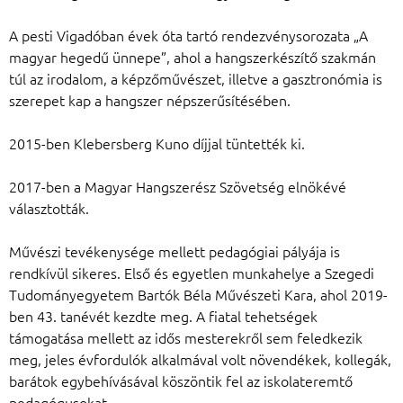
A pesti Vigadóban évek óta tartó rendezvénysorozata „A
magyar hegedű ünnepe”, ahol a hangszerkészítő szakmán
túl az irodalom, a képzőművészet, illetve a gasztronómia is
szerepet kap a hangszer népszerűsítésében.
2015-ben Klebersberg Kuno díjjal tüntették ki.
2017-ben a Magyar Hangszerész Szövetség elnökévé
választották.
Művészi tevékenysége mellett pedagógiai pályája is
rendkívül sikeres. Első és egyetlen munkahelye a Szegedi
Tudományegyetem Bartók Béla Művészeti Kara, ahol 2019-
ben 43. tanévét kezdte meg. A fiatal tehetségek
támogatása mellett az idős mesterekről sem feledkezik
meg, jeles évfordulók alkalmával volt növendékek, kollegák,
barátok egybehívásával köszöntik fel az iskolateremtő
pedagógusokat.