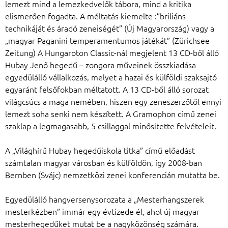
lemezt mind a lemezkedvelők tábora, mind a kritika
elismerően fogadta. A méltatás kiemelte :”briliáns
technikáját és áradó zeneiségét” (Új Magyarország) vagy a
„magyar Paganini temperamentumos játékát” (Zürichsee
Zeitung) A Hungaroton Classic-nál megjelent 13 CD-ből álló
Hubay Jenő hegedű – zongora műveinek összkiadása
egyedülálló vállalkozás, melyet a hazai és külföldi szaksajtó
egyaránt felsőfokban méltatott. A 13 CD-ből álló sorozat
világcsúcs a maga nemében, hiszen egy zeneszerzőtől ennyi
lemezt soha senki nem készített. A Gramophon című zenei
szaklap a legmagasabb, 5 csillaggal minősítette felvételeit.
A „Világhírű Hubay hegedűiskola titka” című előadást
számtalan magyar városban és külföldön, így 2008-ban
Bernben (Svájc) nemzetközi zenei konferencián mutatta be.
Egyedülálló hangversenysorozata a „Mesterhangszerek
mesterkézben” immár egy évtizede él, ahol új magyar
mesterhegedűket mutat be a nagyközönség számára.