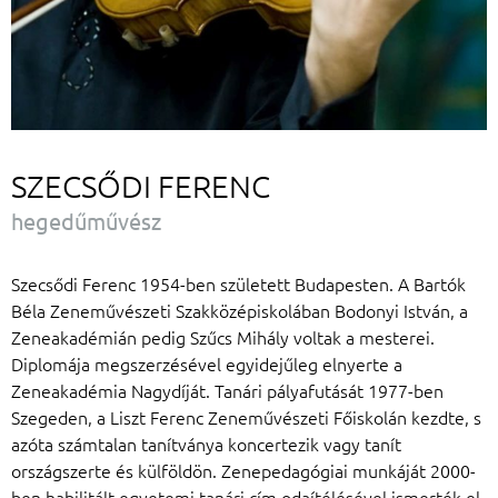
SZECSŐDI FERENC
hegedűművész
Szecsődi Ferenc 1954-ben született Budapesten. A Bartók
Béla Zeneművészeti Szakközépiskolában Bodonyi István, a
Zeneakadémián pedig Szűcs Mihály voltak a mesterei.
Diplomája megszerzésével egyidejűleg elnyerte a
Zeneakadémia Nagydíját. Tanári pályafutását 1977-ben
Szegeden, a Liszt Ferenc Zeneművészeti Főiskolán kezdte, s
azóta számtalan tanítványa koncertezik vagy tanít
országszerte és külföldön. Zenepedagógiai munkáját 2000-
ben habilitált egyetemi tanári cím odaítélésével ismerték el.