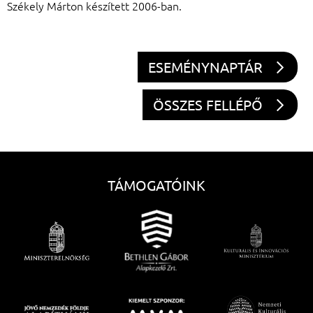
Székely Márton készített 2006-ban.
ESEMÉNYNAPTÁR
ÖSSZES FELLÉPŐ
TÁMOGATÓINK