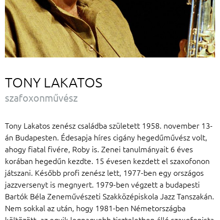
TONY LAKATOS
szafoxonművész
Tony Lakatos zenész családba született 1958. november 13-
án Budapesten. Édesapja híres cigány hegedűművész volt,
ahogy fiatal fivére, Roby is. Zenei tanulmányait 6 éves
korában hegedűn kezdte. 15 évesen kezdett el szaxofonon
játszani. Később profi zenész lett, 1977-ben egy országos
jazzversenyt is megnyert. 1979-ben végzett a budapesti
Bartók Béla Zeneművészeti Szakközépiskola Jazz Tanszakán.
Nem sokkal az után, hogy 1981-ben Németországba
költözött, az egyik legnagyobb tiszteletben álló szaxofonista