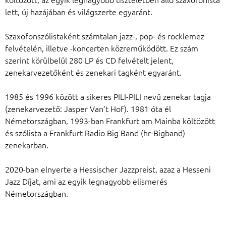
lett, új hazájában és világszerte egyaránt.
Szaxofonszólistaként számtalan jazz-, pop- és rocklemez
felvételén, illetve -koncerten közreműködött. Ez szám
szerint körülbelül 280 LP és CD felvételt jelent,
zenekarvezetőként és zenekari tagként egyaránt.
1985 és 1996 között a sikeres PILI-PILI nevű zenekar tagja
(zenekarvezető: Jasper Van’t Hof). 1981 óta él
Németországban, 1993-ban Frankfurt am Mainba költözött
és szólista a Frankfurt Radio Big Band (hr-Bigband)
zenekarban.
2020-ban elnyerte a Hessischer Jazzpreist, azaz a Hesseni
Jazz Díjat, ami az egyik legnagyobb elismerés
Németországban.