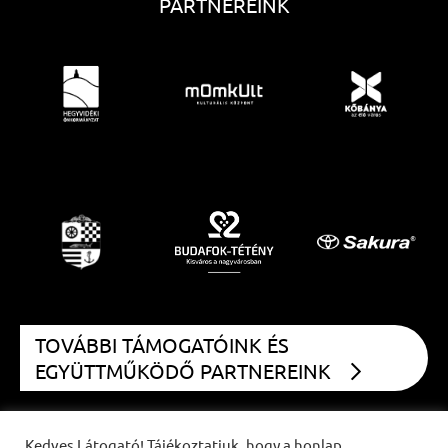
PARTNEREINK
TOVÁBBI TÁMOGATÓINK ÉS
EGYÜTTMŰKÖDŐ PARTNEREINK
Kedves Látogató! Tájékoztatjuk, hogy a honlap