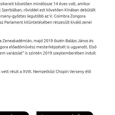
 sikereit követően mindössze 14 éves volt, amikor
 Szerbiában, röviddel ezt követően Kínában debütált
 verseny-győztes legutóbb az V. Coimbra Zongora
asz Parlament kitüntetésében részesült kiváló zenei
 a Zeneakadémián, majd 2019 őszén Balázs János és
ngora előadóművész mesterképzését is ugyanott. Első
em varázslat” is szintén 2019 szeptemberében indult
ett részt a XVIII. Nemzetközi Chopin Verseny élő