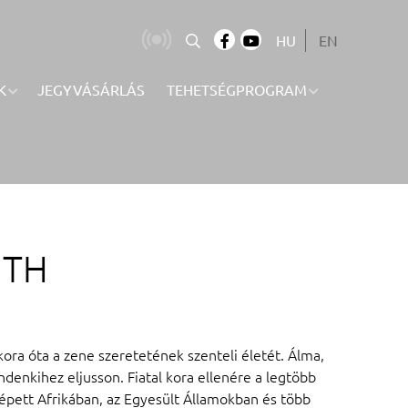
HU
EN
K
JEGYVÁSÁRLÁS
TEHETSÉGPROGRAM
UTH
a óta a zene szeretetének szenteli életét. Álma,
enkihez eljusson. Fiatal kora ellenére a legtöbb
lépett Afrikában, az Egyesült Államokban és több