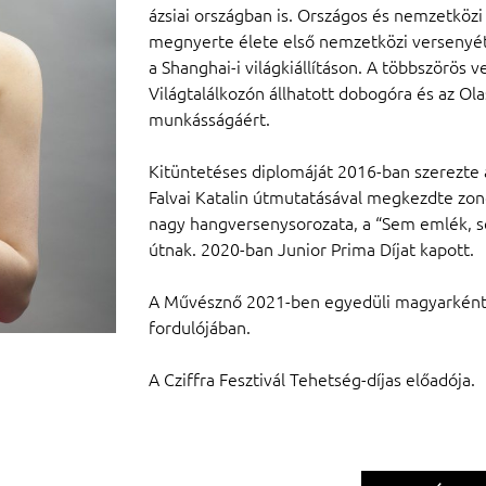
ázsiai országban is. Országos és nemzetközi
megnyerte élete első nemzetközi versenyét
a Shanghai-i világkiállításon. A többszörös
Világtalálkozón állhatott dobogóra és az Ol
munkásságáért.
Kitüntetéses diplomáját 2016-ban szerezte
Falvai Katalin útmutatásával megkezdte zo
nagy hangversenysorozata, a “Sem emlék, s
útnak. 2020-ban Junior Prima Díjat kapott.
A Művésznő 2021-ben egyedüli magyarként v
fordulójában.
A Cziffra Fesztivál Tehetség-díjas előadója.