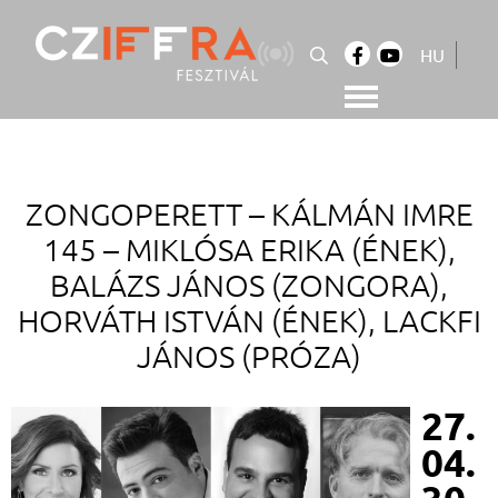
Skip
to
HU
content
Cziffra György Fesztivál
Cziffra Fesztivál
ZONGOPERETT – KÁLMÁN IMRE
145 –
MIKLÓSA ERIKA (ÉNEK),
BALÁZS JÁNOS (ZONGORA),
HORVÁTH ISTVÁN (ÉNEK), LACKFI
JÁNOS (PRÓZA)
27.
04.