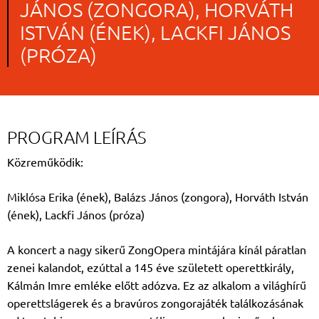
JÁNOS (ZONGORA), HORVÁTH
ISTVÁN (ÉNEK), LACKFI JÁNOS
(PRÓZA)
PROGRAM LEÍRÁS
Közreműködik:
Miklósa Erika (ének), Balázs János (zongora), Horváth István
(ének), Lackfi János (próza)
A koncert a nagy sikerű ZongOpera mintájára kínál páratlan
zenei kalandot, ezúttal a 145 éve született operettkirály,
Kálmán Imre emléke előtt adózva. Ez az alkalom a világhírű
operettslágerek és a bravúros zongorajáték találkozásának