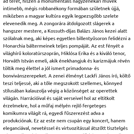
ad teret, hiszen a monumentális nagyzenekari művek
intimebb, mégis robbanékony formában születnek újjá,
miközben a magyar kultúra egyik legpezsgőbb szelete
elevenedik meg. A zongorára átdolgozott slágerek a
hangszer mestere, a Kossuth-díjas Balázs János kezei alatt
szólalnak meg, aki képes egyetlen billentyűsoron felidézni a
Monarchia báltermeinek teljes pompáját. Az est fényét a
világhírű koloratúrszoprán, Miklósa Erika és a kiváló tenor,
Horváth István emeli, akik énekhangjuk és karizmájuk révén
töltik meg élettel a jól ismert primadonna- és
bonvivánszerepeket. A zenei élményt Lackfi János író, költő
teszi teljessé, aki a tőle megszokott szellemes, könnyed
stílusában kalauzolja végig a közönséget az operettek
világán. Narrációival és saját verseivel hol az eltitkolt
érzelmekre, hol a műfaj mélyén rejlő fergeteges
komikumra világít rá, egyedi fűszerezést adva a
produkciónak. Ez az este nem csupán egy koncert, hanem
eleganciával, nevetéssel és virtuozitással átszőtt tisztelgés