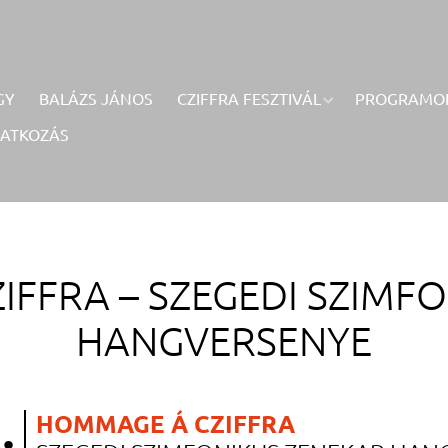
GY
BALÁZS JÁNOS
CZIFFRA FESZTIVÁL
PROGRAMO
RATKOZÁS
IFFRA –
SZEGEDI SZIMF
HANGVERSENYE
.
HOMMAGE Á CZIFFRA