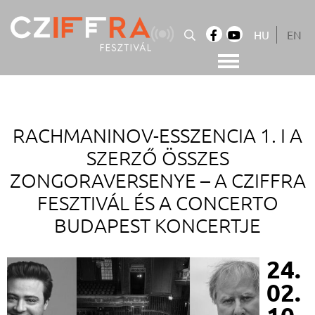
Skip
to
HU
EN
content
Cziffra György Fesztivál
Cziffra Fesztivál
RACHMANINOV-ESSZENCIA 1. I A
SZERZŐ ÖSSZES
ZONGORAVERSENYE –
A CZIFFRA
FESZTIVÁL ÉS A CONCERTO
BUDAPEST KONCERTJE
24.
02.