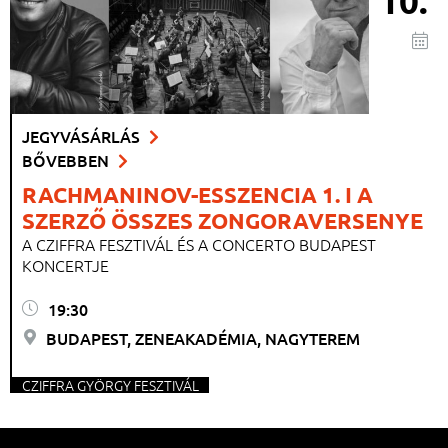
10.
JEGYVÁSÁRLÁS
BŐVEBBEN
RACHMANINOV-ESSZENCIA 1. I A
SZERZŐ ÖSSZES ZONGORAVERSENYE
A CZIFFRA FESZTIVÁL ÉS A CONCERTO BUDAPEST
KONCERTJE
19:30
BUDAPEST, ZENEAKADÉMIA, NAGYTEREM
CZIFFRA GYÖRGY FESZTIVÁL