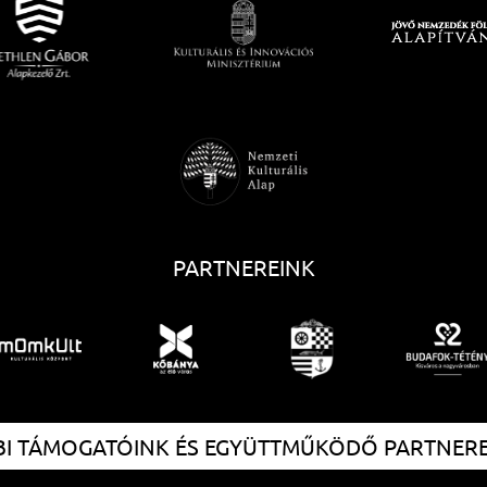
PARTNEREINK
I TÁMOGATÓINK ÉS EGYÜTTMŰKÖDŐ PARTNER