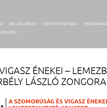
GY
BALÁZS JÁNOS
CZIFFRA FESZTIVÁL
PROGRAMO
RATKOZÁS
VIGASZ ÉNEKEI – LEME
BÉLY LÁSZLÓ ZONGORA
.
A SZOMORÚSÁG ÉS VIGASZ ÉNEKEI