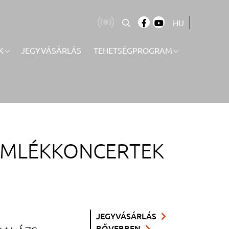
HU
K
JEGYVÁSÁRLÁS
TEHETSÉGPROGRAM
EMLÉKKONCERTEK
JEGYVÁSÁRLÁS
BŐVEBBEN