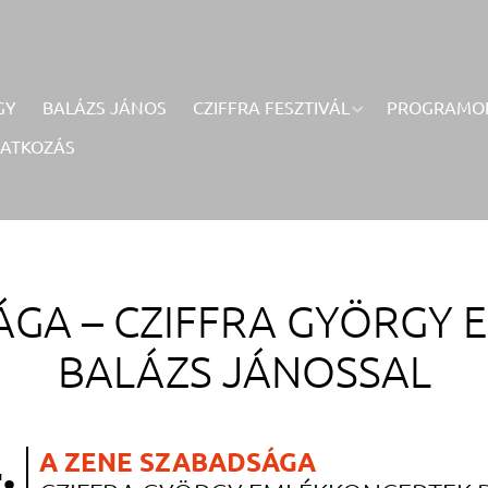
GY
BALÁZS JÁNOS
CZIFFRA FESZTIVÁL
PROGRAMO
RATKOZÁS
ÁGA –
CZIFFRA GYÖRGY 
BALÁZS JÁNOSSAL
.
A ZENE SZABADSÁGA