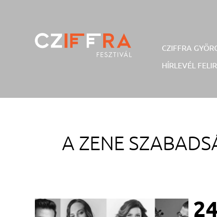
Skip
to
content
CZIFFRA GYÖR
HÍRLEVÉL FELI
Cziffra György Fesztivál
Cziffra Fesztivál
A ZENE SZABADS
24