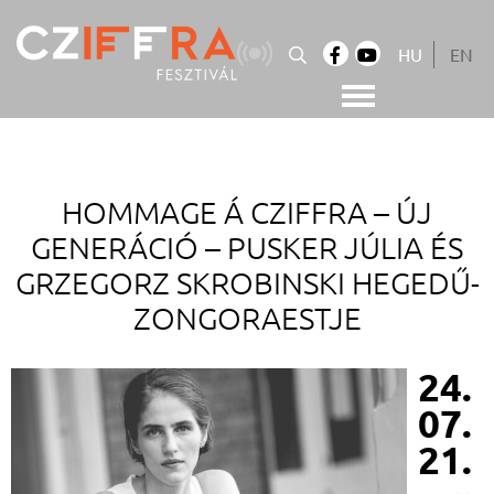
Skip
to
HU
EN
content
Cziffra György Fesztivál
Cziffra Fesztivál
HOMMAGE Á CZIFFRA – ÚJ
GENERÁCIÓ –
PUSKER JÚLIA ÉS
GRZEGORZ SKROBINSKI HEGEDŰ-
ZONGORAESTJE
24.
07.
21.