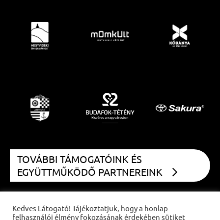
TOVÁBBI TÁMOGATÓINK ÉS
EGYÜTTMŰKÖDŐ PARTNEREINK
Kedves Látogató! Tájékoztatjuk, hogy a honlap
felhasználói élmény fokozásának érdekében sütiket
COPYRIGHT
CZIFFRA FESZTIVÁL
2021 | MINDEN JOG FENNTARTVA