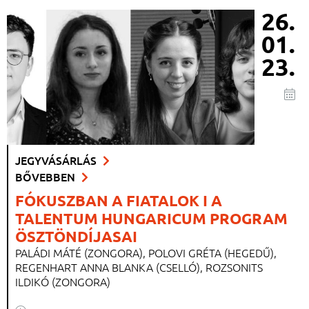
26.
01.
23.
JEGYVÁSÁRLÁS
BŐVEBBEN
FÓKUSZBAN A FIATALOK I A
TALENTUM HUNGARICUM PROGRAM
ÖSZTÖNDÍJASAI
PALÁDI MÁTÉ (ZONGORA), POLOVI GRÉTA (HEGEDŰ),
REGENHART ANNA BLANKA (CSELLÓ), ROZSONITS
ILDIKÓ (ZONGORA)