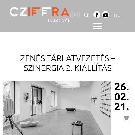
Skip
to
HU
content
Cziffra György Fesztivál
Cziffra Fesztivál
ZENÉS TÁRLATVEZETÉS –
SZINERGIA 2. KIÁLLÍTÁS
26.
02.
21.