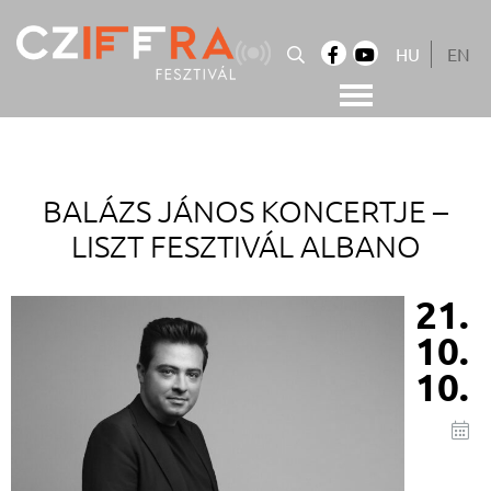
Skip
to
HU
EN
content
Cziffra György Fesztivál
Cziffra Fesztivál
BALÁZS JÁNOS KONCERTJE –
LISZT FESZTIVÁL ALBANO
21.
10.
10.