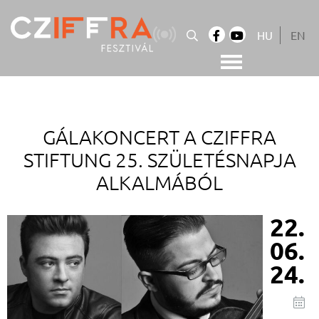
Skip
to
HU
EN
content
Cziffra György Fesztivál
Cziffra Fesztivál
GÁLAKONCERT A CZIFFRA
STIFTUNG 25. SZÜLETÉSNAPJA
ALKALMÁBÓL
22.
06.
24.