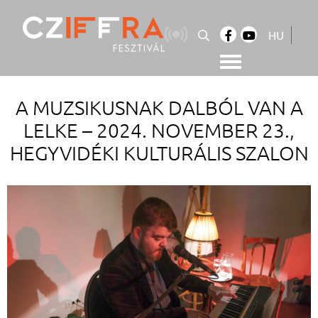
Skip
to
HU
content
Cziffra György Fesztivál
Cziffra Fesztivál
A MUZSIKUSNAK DALBÓL VAN A
LELKE – 2024. NOVEMBER 23.,
HEGYVIDÉKI KULTURÁLIS SZALON