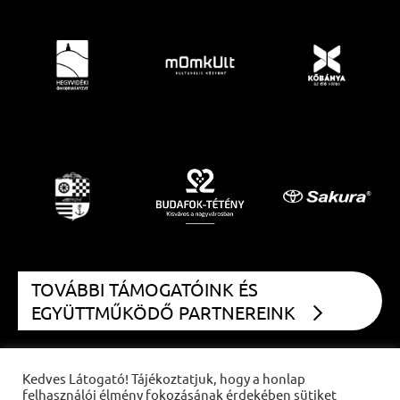
TOVÁBBI TÁMOGATÓINK ÉS
EGYÜTTMŰKÖDŐ PARTNEREINK
Kedves Látogató! Tájékoztatjuk, hogy a honlap
felhasználói élmény fokozásának érdekében sütiket
COPYRIGHT
CZIFFRA FESZTIVÁL
2021 | MINDEN JOG FENNTARTVA