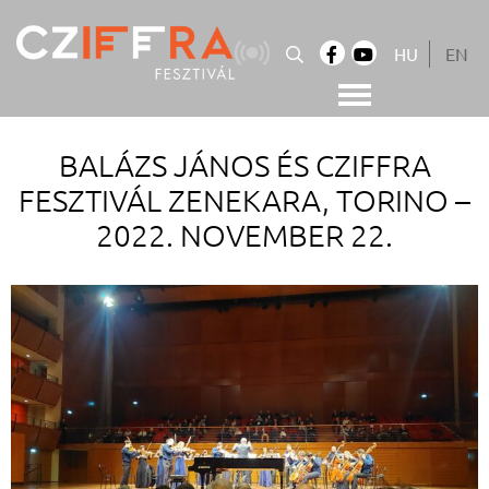
Skip
to
HU
EN
content
Cziffra György Fesztivál
Cziffra Fesztivál
BALÁZS JÁNOS ÉS CZIFFRA
FESZTIVÁL ZENEKARA, TORINO –
2022. NOVEMBER 22.