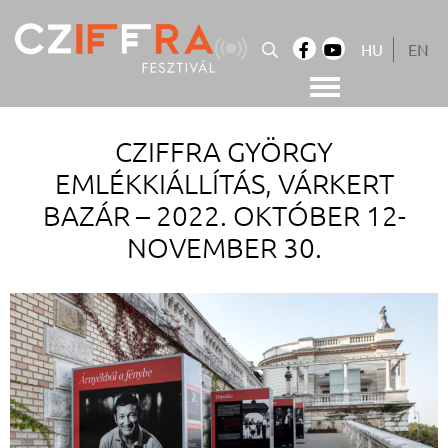
Skip
to
HU
EN
content
Cziffra György Fesztivál
Cziffra Fesztivál
CZIFFRA GYÖRGY
EMLÉKKIÁLLÍTÁS, VÁRKERT
BAZÁR – 2022. OKTÓBER 12-
NOVEMBER 30.