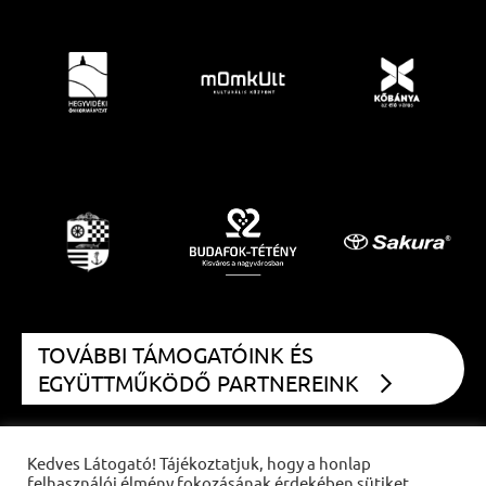
TOVÁBBI TÁMOGATÓINK ÉS
EGYÜTTMŰKÖDŐ PARTNEREINK
Kedves Látogató! Tájékoztatjuk, hogy a honlap
felhasználói élmény fokozásának érdekében sütiket
COPYRIGHT
CZIFFRA FESZTIVÁL
2021 | MINDEN JOG FENNTARTVA