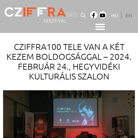
Skip
to
HU
EN
content
Cziffra György Fesztivál
Cziffra Fesztivál
CZIFFRA100 TELE VAN A KÉT
KEZEM BOLDOGSÁGGAL – 2024.
FEBRUÁR 24., HEGYVIDÉKI
KULTURÁLIS SZALON