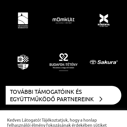
TOVÁBBI TÁMOGATÓINK ÉS
EGYÜTTMŰKÖDŐ PARTNEREINK
Kedves Látogató! Tájékoztatjuk, hogy a honlap
felhasználói élmény fokozásának érdekében sütiket
COPYRIGHT
CZIFFRA FESZTIVÁL
2021 | MINDEN JOG FENNTARTVA