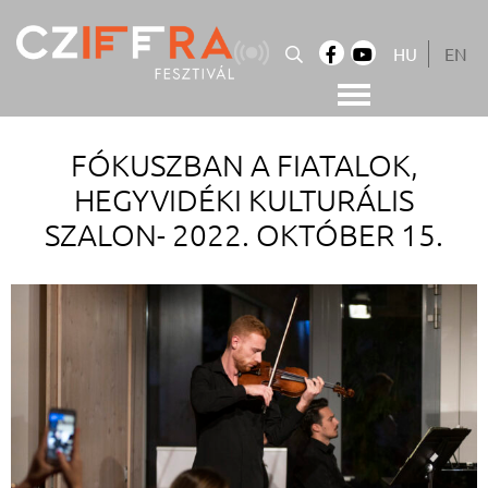
Skip
to
HU
EN
content
Cziffra György Fesztivál
Cziffra Fesztivál
FÓKUSZBAN A FIATALOK,
HEGYVIDÉKI KULTURÁLIS
SZALON- 2022. OKTÓBER 15.