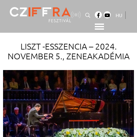
Skip
to
HU
content
Cziffra György Fesztivál
Cziffra Fesztivál
LISZT -ESSZENCIA – 2024.
NOVEMBER 5., ZENEAKADÉMIA