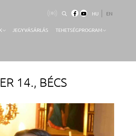
HU
EN
K
JEGYVÁSÁRLÁS
TEHETSÉGPROGRAM
R 14., BÉCS