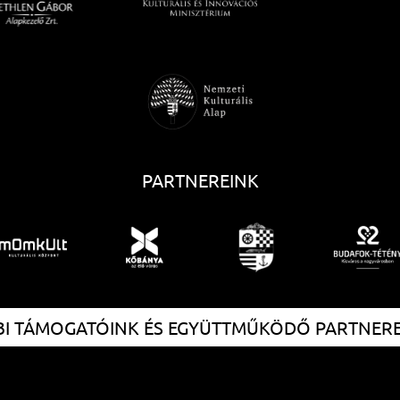
PARTNEREINK
I TÁMOGATÓINK ÉS EGYÜTTMŰKÖDŐ PARTNER