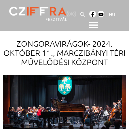
Skip
to
HU
content
Cziffra György Fesztivál
Cziffra Fesztivál
ZONGORAVIRÁGOK- 2024.
OKTÓBER 11., MARCZIBÁNYI TÉRI
MŰVELŐDÉSI KÖZPONT