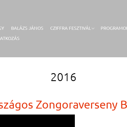
GY
BALÁZS JÁNOS
CZIFFRA FESZTIVÁL
PROGRAMO
RATKOZÁS
2016
Országos Zongoraverseny B