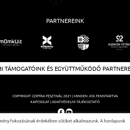
PARTNEREINK
I TÁMOGATÓINK ÉS EGYÜTTMŰKÖDŐ PARTNER
COPYRIGHT
CZIFFRA FESZTIVÁL
2021 | MINDEN JOG FENNTARTVA
KAPCSOLAT
|
ADATVÉDELMI TÁJÉKOZTATÓ
élmény fokozásának érdekében sütiket alkalmazunk. A honlapunk