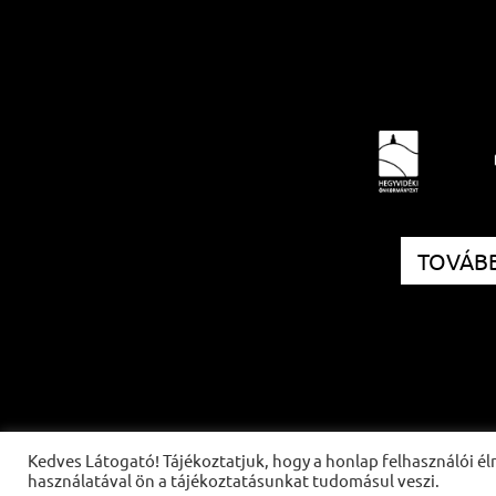
TOVÁBB
Kedves Látogató! Tájékoztatjuk, hogy a honlap felhasználói 
használatával ön a tájékoztatásunkat tudomásul veszi.