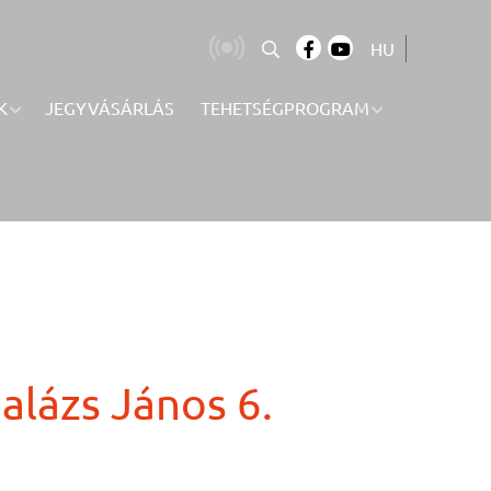
HU
K
JEGYVÁSÁRLÁS
TEHETSÉGPROGRAM
alázs János 6.