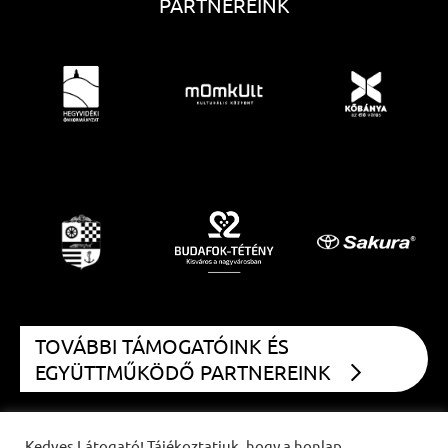
PARTNEREINK
TOVÁBBI TÁMOGATÓINK ÉS
EGYÜTTMŰKÖDŐ PARTNEREINK
Kedves Látogató! Tájékoztatjuk, hogy a honlap