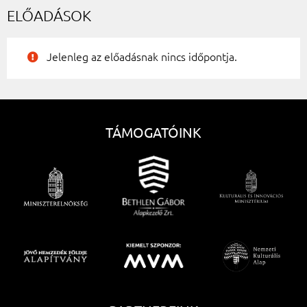
ELŐADÁSOK
Jelenleg az előadásnak nincs időpontja.
TÁMOGATÓINK