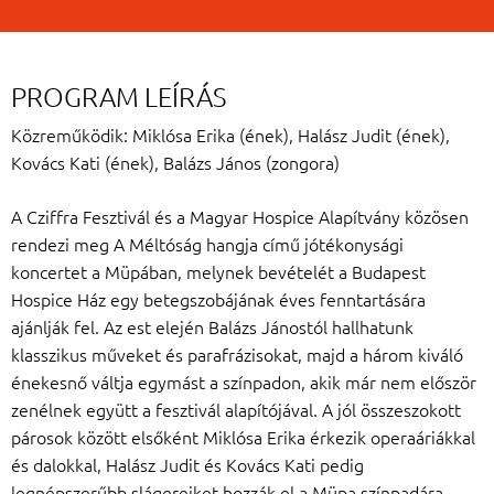
PROGRAM LEÍRÁS
Közreműködik: Miklósa Erika (ének), Halász Judit (ének),
Kovács Kati (ének), Balázs János (zongora)
A Cziffra Fesztivál és a Magyar Hospice Alapítvány közösen
rendezi meg A Méltóság hangja című jótékonysági
koncertet a Müpában, melynek bevételét a Budapest
Hospice Ház egy betegszobájának éves fenntartására
ajánlják fel. Az est elején Balázs Jánostól hallhatunk
klasszikus műveket és parafrázisokat, majd a három kiváló
énekesnő váltja egymást a színpadon, akik már nem először
zenélnek együtt a fesztivál alapítójával. A jól összeszokott
párosok között elsőként Miklósa Erika érkezik operaáriákkal
és dalokkal, Halász Judit és Kovács Kati pedig
legnépszerűbb slágereiket hozzák el a Müpa színpadára.