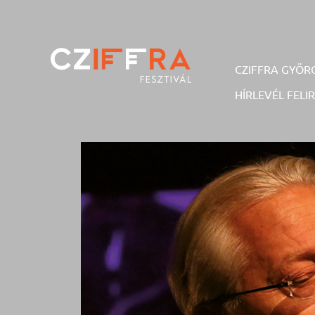
Skip
to
content
CZIFFRA GYÖR
HÍRLEVÉL FELI
Cziffra György Fesztivál
Cziffra Fesztivál