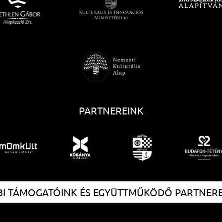
PARTNEREINK
I TÁMOGATÓINK ÉS EGYÜTTMŰKÖDŐ PARTNER