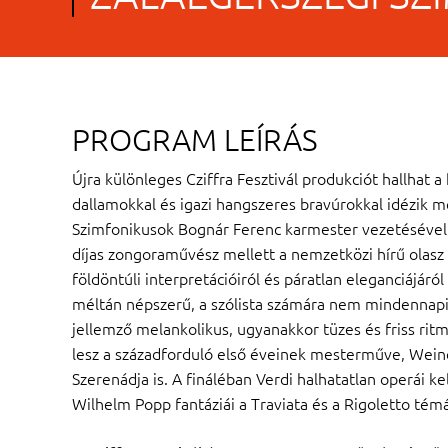
PROGRAM LEÍRÁS
Újra különleges Cziffra Fesztivál produkciót hallhat 
dallamokkal és igazi hangszeres bravúrokkal idézik m
Szimfonikusok Bognár Ferenc karmester vezetésével.
díjas zongoraművész mellett a nemzetközi hírű olasz f
földöntúli interpretációiról és páratlan eleganciájár
méltán népszerű, a szólista számára nem mindennapi
jellemző melankolikus, ugyanakkor tüzes és friss ritm
lesz a századforduló első éveinek mesterműve, Weine
Szerenádja is. A fináléban Verdi halhatatlan operái ke
Wilhelm Popp fantáziái a Traviata és a Rigoletto témái