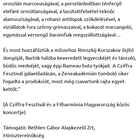
oroszlán
marconaságával, a porcelánboltban ténfergő
elefánt ormótlanságával, a lassítottfelvétel-
teknőc
alamusziságával, a rohanó antilopok szökdelésével, a
víziállatok fura szörny-
grimaszaival, a kukacot marcangoló,
egymással versengő baromfiak megszállottságával…
És most hozzáfűztük a műsorhoz Rimszkij-Korszakov őrjítő
dongóját, Bartók hálóba
keveredett legyecskéjét és táncoló,
büdös medvéjét, vagy épp Rameau buta tyúkjait. A
Cziffra
Fesztivál gálaelőadásán, a Zeneakadémián tomboló siker
fogadta a produkciót, most
még csavartunk rajta egyet-
kettőt.”
(A Cziffra Fesztivál és a Filharmónia Magyarország közös
koncertje)
Támogató: Bethlen Gábor Alapkezelő Zrt,
Miniszterelnökség