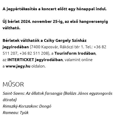
A jegyértékesítés a koncert előtt egy hónappal indul.
Ú
j bérlet 2024. november 25-ig, az első hangversenyig
váltható.
Bérletek válthatók a Csiky Gergely Színház
(7400 Kaposvár, Rákóczi tér 1. Tel.: +36 82
jegyirodában
511 207, +36 82 511 208), a
,
Tourinform Irodában
az
, valamint online
INTERTICKET
jegyirodáiban
a
oldalon.
www.jegy.hu
MŰSOR
Saint-Saens: Az állatok farsangja (Balázs János egyzongorás
átirata)
Rimszkij-Korszakov: Dongó
Rameau: Tyúk