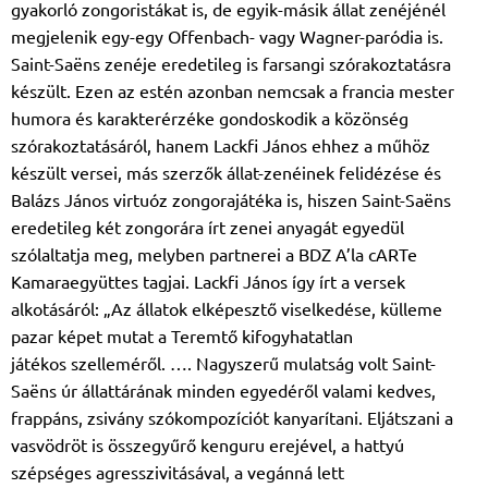
gyakorló
zongoristákat is, de egyik-másik állat zenéjénél
megjelenik egy-egy Offenbach- vagy
Wagner-paródia is.
Saint-Saëns zenéje eredetileg is farsangi szórakoztatásra
készült. Ezen
az estén azonban nemcsak a francia mester
humora és karakterérzéke gondoskodik a
közönség
szórakoztatásáról, hanem Lackfi János ehhez a műhöz
készült versei, más
szerzők állat-zenéinek felidézése és
Balázs János virtuóz zongorajátéka is, hiszen Saint-
Saëns
eredetileg két zongorára írt zenei anyagát egyedül
szólaltatja meg, melyben partnerei
a BDZ A’la cARTe
Kamaraegyüttes tagjai. Lackfi János így írt a versek
alkotásáról: „Az
állatok elképesztő viselkedése, külleme
pazar képet mutat a Teremtő kifogyhatatlan
játékos
szelleméről. …. Nagyszerű mulatság volt Saint-
Saëns úr állattárának minden egyedéről
valami kedves,
frappáns, zsivány szókompozíciót kanyarítani. Eljátszani a
vasvödröt is
összegyűrő kenguru erejével, a hattyú
szépséges agresszivitásával, a vegánná lett