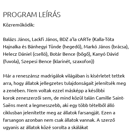
PROGRAM LEÍRÁS
Közreműködik:
Balázs János, Lackfi János,
BDZ a’la cARTe (Kalla-Tóta
Hajnalka
és
Bánhegyi Tünde
(hegedű),
Markó János
(brácsa),
Helecz Dániel
(cselló),
Botár Bence
(bőgő),
Kanyó Dávid
(fuvola),
Szepesi Bence
(klarinét, szaxofon))
Már a reneszánsz madrigálok világában is kísérletet tettek
arra, hogy állatok jellegzetes
tulajdonságait jelenítsék meg
a zenében. Nem voltak ezzel másképp a későbbi
korok
zeneszerzői sem, de mind közül talán Camille Saint-
Saëns ment a legmesszebb, aki egy
több tételből álló
ciklusban jelenítette meg az állatok farsangját. Ezen a
farsangon azonban
nem csak állatok vannak. A szerző
ugyanis az állatok közé sorolta a skálákat