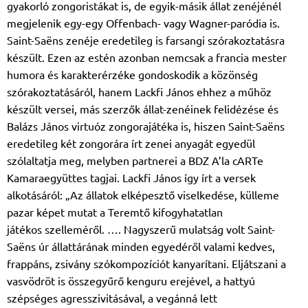
gyakorló
zongoristákat is, de egyik-másik állat zenéjénél
megjelenik egy-egy Offenbach- vagy
Wagner-paródia is.
Saint-Saëns zenéje eredetileg is farsangi szórakoztatásra
készült. Ezen
az estén azonban nemcsak a francia mester
humora és karakterérzéke gondoskodik a
közönség
szórakoztatásáról, hanem Lackfi János ehhez a műhöz
készült versei, más
szerzők állat-zenéinek felidézése és
Balázs János virtuóz zongorajátéka is, hiszen Saint-
Saëns
eredetileg két zongorára írt zenei anyagát egyedül
szólaltatja meg, melyben partnerei
a BDZ A’la cARTe
Kamaraegyüttes tagjai. Lackfi János így írt a versek
alkotásáról: „Az
állatok elképesztő viselkedése, külleme
pazar képet mutat a Teremtő kifogyhatatlan
játékos
szelleméről. …. Nagyszerű mulatság volt Saint-
Saëns úr állattárának minden egyedéről
valami kedves,
frappáns, zsivány szókompozíciót kanyarítani. Eljátszani a
vasvödröt is
összegyűrő kenguru erejével, a hattyú
szépséges agresszivitásával, a vegánná lett