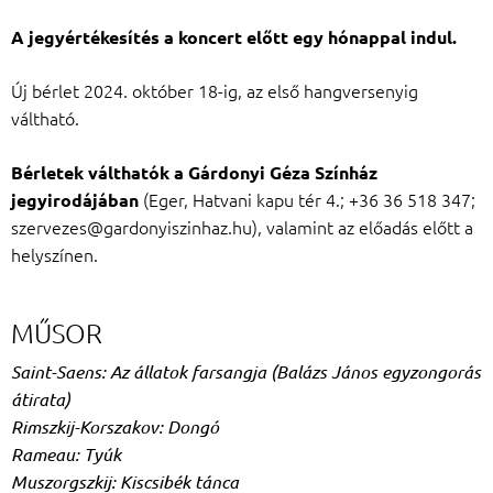
A jegyértékesítés a koncert előtt egy hónappal indul.
Új bérlet 2024. október 18-ig, az első hangversenyig
váltható.
Bérletek válthatók a Gárdonyi Géza Színház
(Eger, Hatvani kapu tér 4.; +36 36 518 347;
jegyirodájában
szervezes@gardonyiszinhaz.hu), valamint az előadás előtt a
helyszínen.
MŰSOR
Saint-Saens: Az állatok farsangja (Balázs János egyzongorás
átirata)
Rimszkij-Korszakov: Dongó
Rameau: Tyúk
Muszorgszkij: Kiscsibék tánca