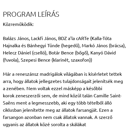
PROGRAM LEÍRÁS
Közreműködik:
Balázs János, Lackfi János,
BDZ a’la cARTe (Kalla-Tóta
Hajnalka
és
Bánhegyi Tünde
(hegedű),
Markó János
(brácsa),
Helecz Dániel
(cselló),
Botár Bence
(bőgő),
Kanyó Dávid
(fuvola),
Szepesi Bence
(klarinét, szaxofon))
Már a reneszánsz madrigálok világában is kísérletet tettek
arra, hogy állatok jellegzetes
tulajdonságait jelenítsék meg
a zenében. Nem voltak ezzel másképp a későbbi
korok
zeneszerzői sem, de mind közül talán Camille Saint-
Saëns ment a legmesszebb, aki egy
több tételből álló
ciklusban jelenítette meg az állatok farsangját. Ezen a
farsangon azonban
nem csak állatok vannak. A szerző
ugyanis az állatok közé sorolta a skálákat