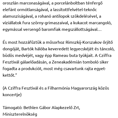
oroszlán
marconaságával, a porcelánboltban ténfergő
elefánt ormótlanságával, a lassítottfelvétel-
teknőc
alamusziságával, a rohanó antilopok szökdelésével, a
víziállatok fura szörny-
grimaszaival, a kukacot marcangoló,
egymással versengő baromfiak megszállottságával…
És most hozzáfűztük a műsorhoz Rimszkij-Korszakov őrjítő
dongóját, Bartók hálóba
keveredett legyecskéjét és táncoló,
büdös medvéjét, vagy épp Rameau buta tyúkjait. A
Cziffra
Fesztivál gálaelőadásán, a Zeneakadémián tomboló siker
fogadta a produkciót, most
még csavartunk rajta egyet-
kettőt.”
(A Cziffra Fesztivál és a Filharmónia Magyarország közös
koncertje)
Támogató: Bethlen Gábor Alapkezelő Zrt,
Miniszterelnökség