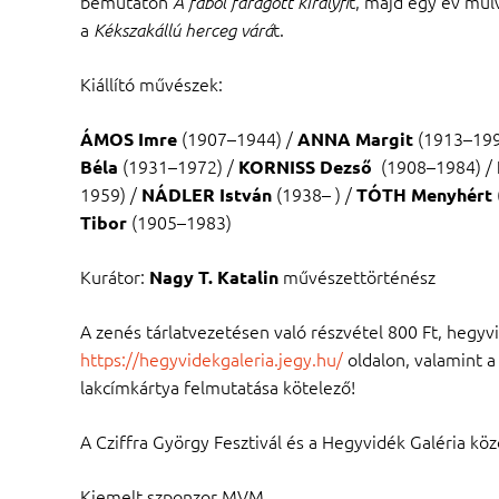
bemutatón
t, majd egy év múl
A fából faragott királyfi
a
t.
Kékszakállú herceg várá
Kiállító művészek:
(1907–1944) /
(1913–199
ÁMOS Imre
ANNA Margit
(1931–1972) /
(1908–1984) /
Béla
KORNISS Dezső
1959) /
(1938– ) /
NÁDLER István
TÓTH Menyhért
(1905–1983)
Tibor
Kurátor:
művészettörténész
Nagy T. Katalin
A zenés tárlatvezetésen való részvétel 800 Ft, hegyv
https://hegyvidekgaleria.jegy.hu/
oldalon, valamint 
lakcímkártya felmutatása kötelező!
A Cziffra György Fesztivál és a Hegyvidék Galéria k
Kiemelt szponzor MVM.