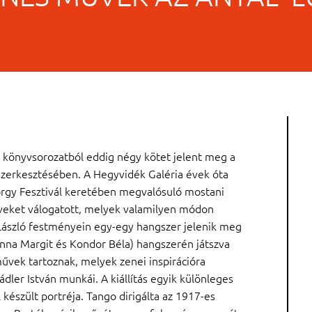
könyvsorozatból eddig négy kötet jelent meg a
szerkesztésében. A Hegyvidék Galéria évek óta
yörgy Fesztivál keretében megvalósuló mostani
űveket válogatott, melyek valamilyen módon
László festményein egy-egy hangszer jelenik meg
nna Margit és Kondor Béla) hangszerén játszva
űvek tartoznak, melyek zenei inspirációra
ádler István munkái. A kiállítás egyik különleges
készült portréja. Tango dirigálta az 1917-es