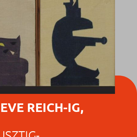
EVE REICH-IG,
USZTIG-