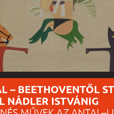
ÁL – BEETHOVENTŐL ST
 NÁDLER ISTVÁNIG
ENÉS MŰVEK AZ ANTAL–L