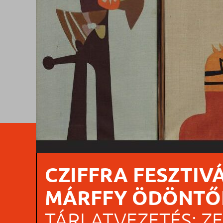
CZIFFRA FESZTIV
MÁRFFY ÖDÖNTŐL
TÁRLATVEZETÉS: Z