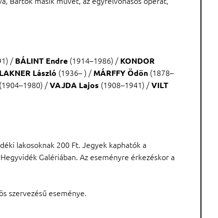
va, Bartók másik művét, az egyfelvonásos operát,
1) /
(1914–1986) /
BÁLINT Endre
KONDOR
(1936– ) /
(1878–
LAKNER László
MÁRFFY Ödön
(1904–1980) /
(1908–1941) /
VAJDA Lajos
VILT
idéki lakosoknak 200 Ft. Jegyek kaphatók a
a Hegyvidék Galériában. Az eseményre érkezéskor a
özös szervezésű eseménye.