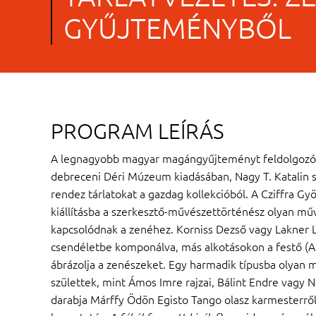
GYŰJTEMÉNYBŐL
PROGRAM LEÍRÁS
A legnagyobb magyar magángyűjteményt feldolgozó 
debreceni Déri Múzeum kiadásában, Nagy T. Katalin 
rendez tárlatokat a gazdag kollekcióból. A Cziffra G
kiállításba a szerkesztő-művészettörténész olyan m
kapcsolódnak a zenéhez. Korniss Dezső vagy Lakner 
csendéletbe komponálva, más alkotásokon a festő (A
ábrázolja a zenészeket. Egy harmadik típusba olyan m
születtek, mint Ámos Imre rajzai, Bálint Endre vagy N
darabja Márffy Ödön Egisto Tango olasz karmesterről 