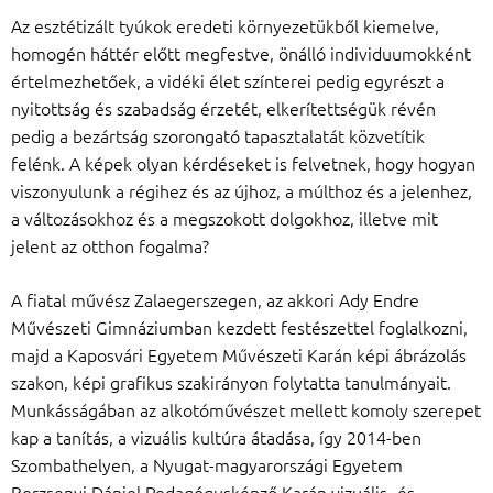
Az esztétizált tyúkok eredeti környezetükből kiemelve,
homogén háttér előtt megfestve, önálló individuumokként
értelmezhetőek, a vidéki élet színterei pedig egyrészt a
nyitottság és szabadság érzetét, elkerítettségük révén
pedig a bezártság szorongató tapasztalatát közvetítik
felénk. A képek olyan kérdéseket is felvetnek, hogy hogyan
viszonyulunk a régihez és az újhoz, a múlthoz és a jelenhez,
a változásokhoz és a megszokott dolgokhoz, illetve mit
jelent az otthon fogalma?
A fiatal művész Zalaegerszegen, az akkori Ady Endre
Művészeti Gimnáziumban kezdett festészettel foglalkozni,
majd a Kaposvári Egyetem Művészeti Karán képi ábrázolás
szakon, képi grafikus szakirányon folytatta tanulmányait.
Munkásságában az alkotóművészet mellett komoly szerepet
kap a tanítás, a vizuális kultúra átadása, így 2014-ben
Szombathelyen, a Nyugat-magyarországi Egyetem
Berzsenyi Dániel Pedagógusképző Karán vizuális- és