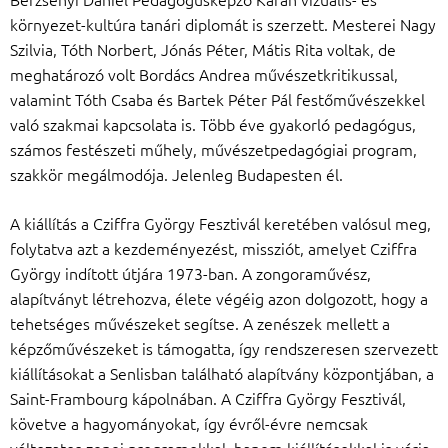
környezet-kultúra tanári diplomát is szerzett. Mesterei Nagy
Szilvia, Tóth Norbert, Jónás Péter, Mátis Rita voltak, de
meghatározó volt Bordács Andrea művészetkritikussal,
valamint Tóth Csaba és Bartek Péter Pál festőművészekkel
való szakmai kapcsolata is. Több éve gyakorló pedagógus,
számos festészeti műhely, művészetpedagógiai program,
szakkör megálmodója. Jelenleg Budapesten él.
A kiállítás a Cziffra György Fesztivál keretében valósul meg,
folytatva azt a kezdeményezést, missziót, amelyet Cziffra
György indított útjára 1973-ban. A zongoraművész,
alapítványt létrehozva, élete végéig azon dolgozott, hogy a
tehetséges művészeket segítse. A zenészek mellett a
képzőművészeket is támogatta, így rendszeresen szervezett
kiállításokat a Senlisban található alapítvány központjában, a
Saint-Frambourg kápolnában. A Cziffra György Fesztivál,
követve a hagyományokat, így évről-évre nemcsak
változatos zenei programokkal, hanem kiállításokkal is várja