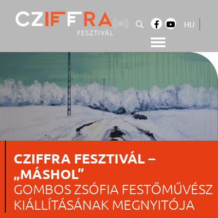
Skip
to
HU
content
Cziffra György Fesztivál
Cziffra Fesztivál
CZIFFRA FESZTIVÁL –
„MÁSHOL”
GOMBOS ZSÓFIA FESTŐMŰVÉSZ
KIÁLLÍTÁSÁNAK MEGNYITÓJA