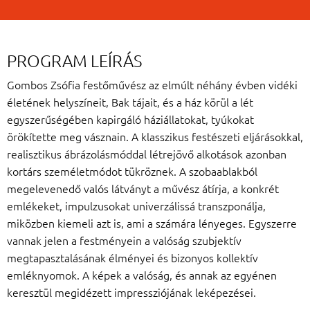
PROGRAM LEÍRÁS
Gombos Zsófia festőművész az elmúlt néhány évben vidéki
életének helyszíneit, Bak tájait, és a ház körül a lét
egyszerűségében kapirgáló háziállatokat, tyúkokat
örökítette meg vásznain. A klasszikus festészeti eljárásokkal,
realisztikus ábrázolásmóddal létrejövő alkotások azonban
kortárs személetmódot tükröznek. A szobaablakból
megelevenedő valós látványt a művész átírja, a konkrét
emlékeket, impulzusokat univerzálissá transzponálja,
miközben kiemeli azt is, ami a számára lényeges. Egyszerre
vannak jelen a festményein a valóság szubjektív
megtapasztalásának élményei és bizonyos kollektív
emléknyomok. A képek a valóság, és annak az egyénen
keresztül megidézett impressziójának leképezései.