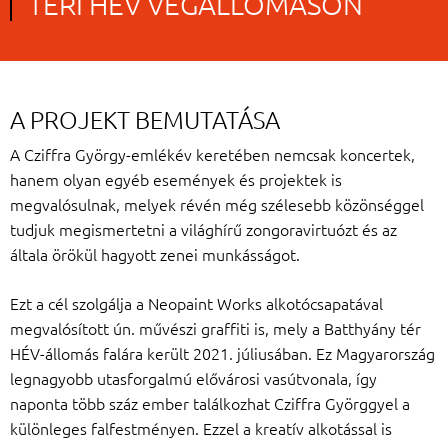
TÉRI HÉV VÉGÁLLOMÁSON
A PROJEKT BEMUTATÁSA
A Cziffra György-emlékév keretében nemcsak koncertek,
hanem olyan egyéb események és projektek is
megvalósulnak, melyek révén még szélesebb közönséggel
tudjuk megismertetni a világhírű zongoravirtuózt és az
általa örökül hagyott zenei munkásságot.
Ezt a cél szolgálja a Neopaint Works alkotócsapatával
megvalósított ún. művészi graffiti is, mely a Batthyány tér
HÉV-állomás falára került 2021. júliusában. Ez Magyarország
legnagyobb utasforgalmú elővárosi vasútvonala, így
naponta több száz ember találkozhat Cziffra Györggyel a
különleges falfestményen. Ezzel a kreatív alkotással is