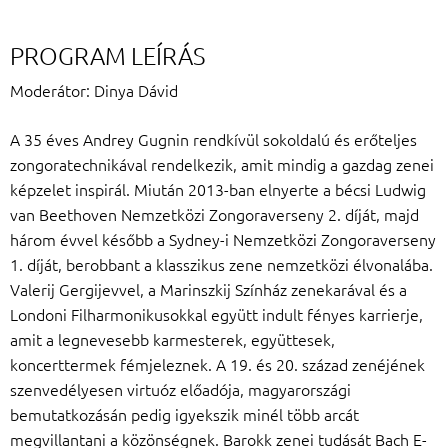
PROGRAM LEÍRÁS
Moderátor: Dinya Dávid
A 35 éves Andrey Gugnin rendkívül sokoldalú és erőteljes
zongoratechnikával rendelkezik, amit mindig a gazdag zenei
képzelet inspirál. Miután 2013-ban elnyerte a bécsi Ludwig
van Beethoven Nemzetközi Zongoraverseny 2. díját, majd
három évvel később a Sydney-i Nemzetközi Zongoraverseny
1. díját, berobbant a klasszikus zene nemzetközi élvonalába.
Valerij Gergijevvel, a Marinszkij Színház zenekarával és a
Londoni Filharmonikusokkal együtt indult fényes karrierje,
amit a legnevesebb karmesterek, együttesek,
koncerttermek fémjeleznek. A 19. és 20. század zenéjének
szenvedélyesen virtuóz előadója, magyarországi
bemutatkozásán pedig igyekszik minél több arcát
megvillantani a közönségnek. Barokk zenei tudását Bach E-