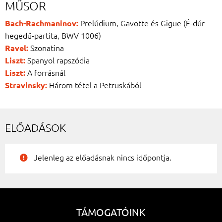
MŰSOR
Prelúdium, Gavotte és Gigue (É-dúr
Bach-Rachmaninov:
hegedű-partita, BWV 1006)
Szonatina
Ravel:
Spanyol rapszódia
Liszt:
A forrásnál
Liszt:
Három tétel a Petruskából
Stravinsky:
ELŐADÁSOK
Jelenleg az előadásnak nincs időpontja.
TÁMOGATÓINK