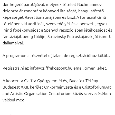
dúr hegedűpartitájával, melynek tételeit Rachmaninov
dolgozta át zongorára könnyed líraiságát, hangulatfestő
képességét Ravel Sonatinájában és Liszt A forrásnál című
tételében virtuozitását, szenvedélyét és a nemzeti jegyek
iránti fogékonyságát a Spanyol rapszódiában játékosságát és
fantáziáját pedig földije, Stravinsky Petruskájának jól ismert
dallamaival.
A programon a részvétel díjtalan, de regisztrációhoz kötött.
Regisztrálni az info@cziffrakozpont.hu email címen lehet.
A koncert a Cziffra György-emlékév, Budafok-Tétény
Budapest XXII. kerület Önkormányzata és a CristoforiumArt
and Artistic Organisation Cristoforium közös szervezésében
valósul meg.